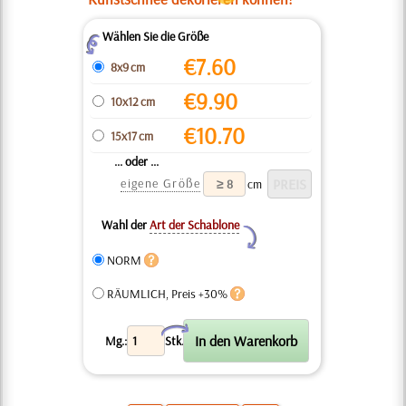
Wählen Sie die Größe
Z
€
7.60
8x9 cm
€
9.90
10x12 cm
€
10.70
15x17 cm
... oder ...
eigene Größe
cm
Wahl der
Art der Schablone
Y
NORM
RÄUMLICH, Preis +30%
X
Mg.:
Stk.