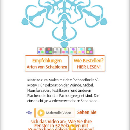
Empfehlungen
Wie Bestellen?
Arten von Schablonen
HIER LESEN!
Matrize zum Malen mit dem 'Schneeflocke V'-
Motiv. Für Dekoration der Wände, Möbel,
Hausfassaden, Textilfasern und anderen
Flächen, die für das Färben geeignet sind. Die
einschichtige wiederverwendbare Schablone.
O
Sehen Sie
Malerrolle Video
sich das Video an:
Wie Sie Ihre
Fenster in 52 Sekunden mit
Kunstschnee dekorieren können!