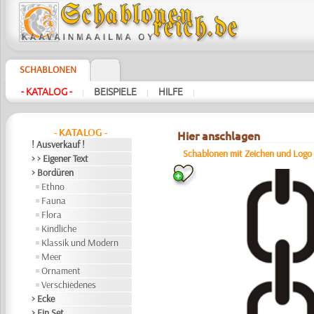
SCHABLONEN
- KATALOG -
BEISPIELE
HILFE
|
|
|
- KATALOG -
Hier anschlagen
! Ausverkauf !
Schablonen mit Zeichen und Logo
> > Eigener Text
> Bordüren
Ethno
Fauna
Flora
Kindliche
Klassik und Modern
Meer
Ornament
Verschiedenes
> Ecke
> Ein Set