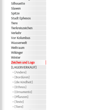
Silhouette
Slawen
Spitze
Stadt Ephesos
Tiere
Tierkreiszeichen
Verkehr
Vor Kolumbus
Wasserwelt
Weltraum
Wikinger
Winter
Zeichen und Logo
[LAGERVERKAUF]
[Andere]
[Bordüren]
[die Kindheit]
[Ethnos]
[Ornamente]
[Pflanzen]
[Texte]
[Tiere]