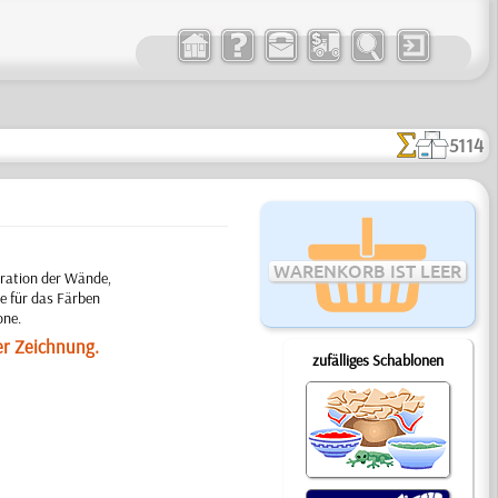
5114
WARENKORB IST LEER
ration der Wände,
e für das Färben
one.
er Zeichnung.
zufälliges Schablonen