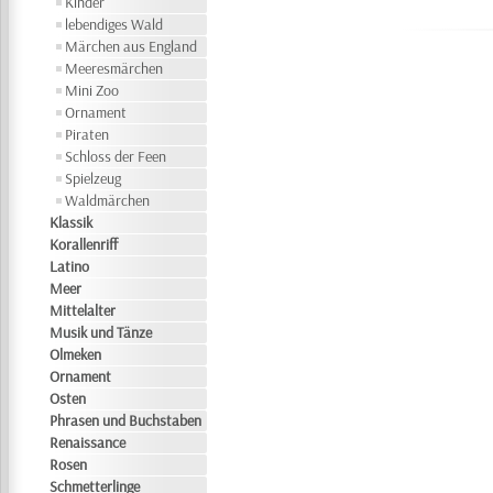
Kinder
lebendiges Wald
Märchen aus England
Meeresmärchen
Mini Zoo
Ornament
Piraten
Schloss der Feen
Spielzeug
Waldmärchen
Klassik
Korallenriff
Latino
Meer
Mittelalter
Musik und Tänze
Olmeken
Ornament
Osten
Phrasen und Buchstaben
Renaissance
Rosen
Schmetterlinge