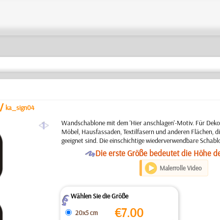
/
ka_sign04
a
Wandschablone mit dem 'Hier anschlagen'-Motiv. Für Deko
Möbel, Hausfassaden, Textilfasern und anderen Flächen, di
geeignet sind. Die einschichtige wiederverwendbare Schabl
O
Die erste Größe bedeutet die Höhe d
Malerrolle Video
Wählen Sie die Größe
Z
€
7.00
20x5 cm