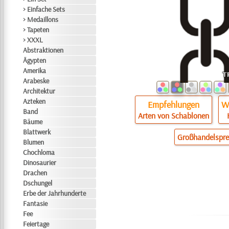
> Einfache Sets
> Medaillons
> Tapeten
> XXXL
Abstraktionen
Ägypten
Amerika
Arabeske
Architektur
Azteken
Empfehlungen
Wi
Band
Arten von Schablonen
Bäume
Blattwerk
Großhandelspre
Blumen
Chochloma
Dinosaurier
Drachen
Dschungel
Erbe der Jahrhunderte
Fantasie
Fee
Feiertage