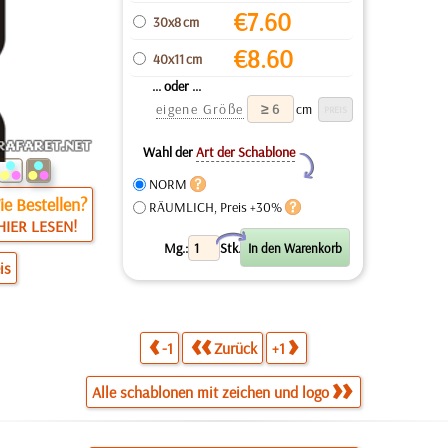
€
7.60
30x8 cm
€
8.60
40x11 cm
... oder ...
eigene Größe
cm
Wahl der
Art der Schablone
Y
NORM
e Bestellen?
RÄUMLICH, Preis +30%
HIER LESEN!
X
Mg.:
Stk.
is
-1
Zurück
+1
Alle schablonen mit zeichen und logo