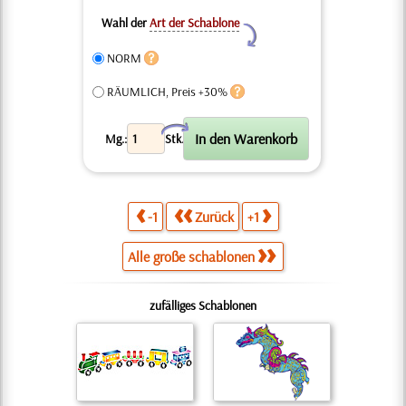
Wahl der
Art der Schablone
Y
NORM
RÄUMLICH, Preis +30%
X
Mg.:
Stk.
-1
Zurück
+1
Alle große schablonen
zufälliges Schablonen