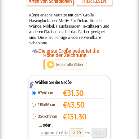
Arten von Schablonen
HIER LESEN!
Künstlerische Matrize mit dem 'Große
Hasenglöckchen'-Motiv. Für Dekoration der
Wände, Möbel, Hausfassaden, Textilfasern und
anderen Flächen, die für das Färben geeignet
sind. Die einschichtige wiederverwendbare
Schablone.
O
Die erste Größe bedeutet die
Höhe der Zeichnung.
Malerrolle Video
Wählen Sie die Größe
Z
€
31.30
87x41 cm
€
43.50
119x56 cm
€
131.30
250x117 cm
... oder ...
eigene Größe
cm