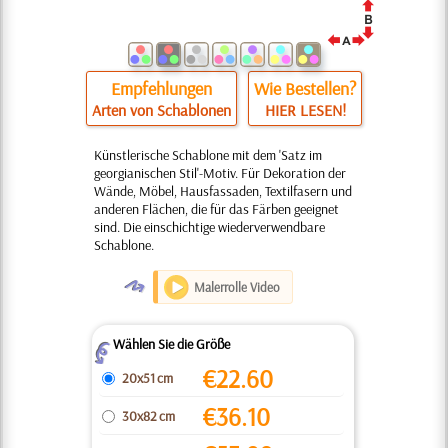
Empfehlungen
Wie Bestellen?
Arten von Schablonen
HIER LESEN!
Künstlerische Schablone mit dem 'Satz im
georgianischen Stil'-Motiv. Für Dekoration der
Wände, Möbel, Hausfassaden, Textilfasern und
anderen Flächen, die für das Färben geeignet
sind. Die einschichtige wiederverwendbare
Schablone.
O
Malerrolle Video
Wählen Sie die Größe
Z
€
22.60
20x51 cm
€
36.10
30x82 cm