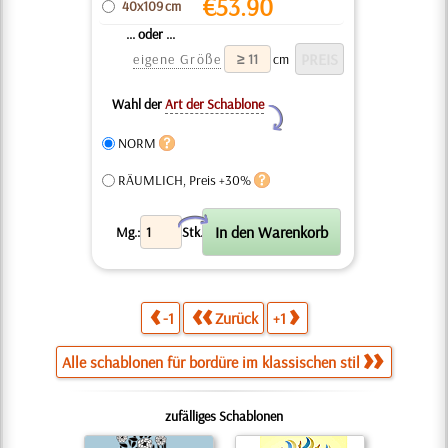
€
53.90
40x109 cm
... oder ...
eigene Größe
cm
Wahl der
Art der Schablone
Y
NORM
RÄUMLICH, Preis +30%
X
Mg.:
Stk.
-1
Zurück
+1
Alle schablonen für bordüre im klassischen stil
zufälliges Schablonen