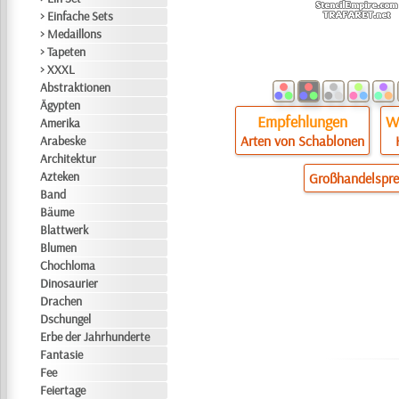
> Einfache Sets
> Medaillons
> Tapeten
> XXXL
Abstraktionen
Ägypten
Empfehlungen
Wi
Amerika
Arten von Schablonen
Arabeske
Architektur
Azteken
Großhandelspre
Band
Bäume
Blattwerk
Blumen
Chochloma
Dinosaurier
Drachen
Dschungel
Erbe der Jahrhunderte
Fantasie
Fee
Feiertage