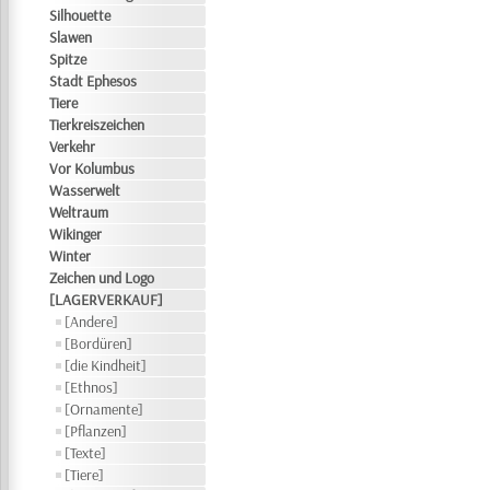
Silhouette
Slawen
Spitze
Stadt Ephesos
Tiere
Tierkreiszeichen
Verkehr
Vor Kolumbus
Wasserwelt
Weltraum
Wikinger
Winter
Zeichen und Logo
[LAGERVERKAUF]
[Andere]
[Bordüren]
[die Kindheit]
[Ethnos]
[Ornamente]
[Pflanzen]
[Texte]
[Tiere]