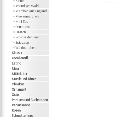
Kinder
lebendiges Wald
Märchen aus England
Meeresmärchen
Mini Zoo
Ornament
Piraten
Schloss der Feen
Spielzeug
Waldmärchen
Klassik
Korallenriff
Latino
Meer
Mittelalter
Musik und Tänze
Olmeken
Ornament
Osten
Phrasen und Buchstaben
Renaissance
Rosen
Schmetterlinge