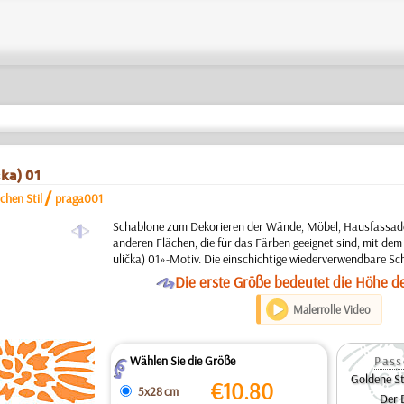
čka) 01
/
chen Stil
praga001
a
Schablone zum Dekorieren der Wände, Möbel, Hausfassaden
anderen Flächen, die für das Färben geeignet sind, mit de
ulička) 01»-Motiv. Die einschichtige wiederverwendbare Sc
O
Die erste Größe bedeutet die Höhe d
Malerrolle Video
Wählen Sie die Größe
Pass
Z
Goldene St
€
10.80
5x28 cm
Der 