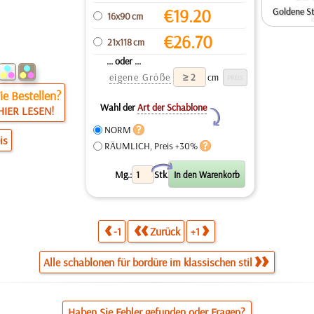
€
19.20
Goldene St
16x90 cm
€
26.70
21x118 cm
... oder ...
eigene Größe
cm
e Bestellen?
Wahl der
Art der Schablone
HIER LESEN!
Y
NORM
is
RÄUMLICH, Preis +30%
X
Mg.:
Stk.
-1
Zurück
+1
Alle schablonen für bordüre im klassischen stil
Haben Sie Fehler gefunden oder Fragen?