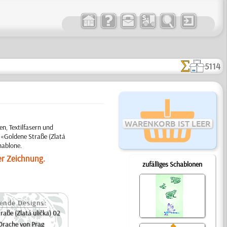
5114
WARENKORB IST LEER
, Textilfasern und
m «Goldene Straße (Zlatá
hablone.
er Zeichnung.
zufälliges Schablonen
ende Designs:
raße (Zlatá ulička) 02
Drache von Prag