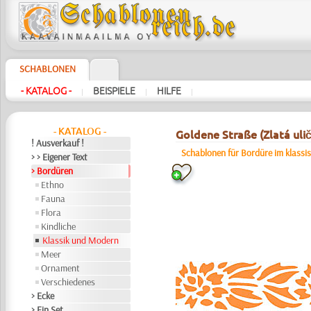
SCHABLONEN
- KATALOG -
BEISPIELE
HILFE
|
|
|
- KATALOG -
Goldene Straße (Zlatá uli
! Ausverkauf !
Schablonen für Bordüre im klassis
> > Eigener Text
> Bordüren
Ethno
Fauna
Flora
Kindliche
Klassik und Modern
Meer
Ornament
Verschiedenes
> Ecke
> Ein Set