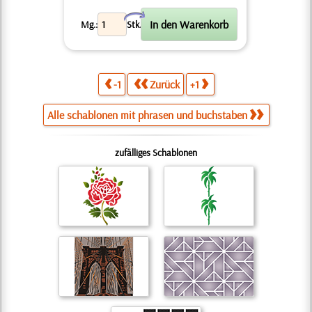
X
Mg.:
Stk.
-1
Zurück
+1
Alle schablonen mit phrasen und buchstaben
zufälliges Schablonen