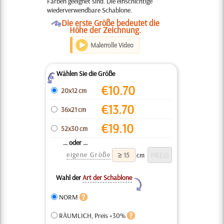
Färben geeignet sind. Die einschichtige
wiederverwendbare Schablone.
O
Die erste Größe bedeutet die
Höhe der Zeichnung.
Malerrolle Video
Wählen Sie die Größe
Z
€
10.70
20x12 cm
€
13.70
36x21 cm
€
19.10
52x30 cm
... oder ...
eigene Größe
cm
Wahl der
Art der Schablone
Y
NORM
RÄUMLICH, Preis +30%