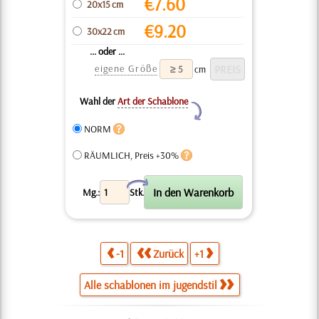
€
7.60
20x15 cm
€
9.20
30x22 cm
... oder ...
eigene Größe
cm
Wahl der
Art der Schablone
Y
NORM
RÄUMLICH, Preis +30%
X
Mg.:
Stk.
-1
Zurück
+1
Alle schablonen im jugendstil