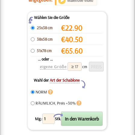
Malerrolle Video
Wählen Sie die Größe
Z
€
22.90
25x38 cm
€
40.50
38x58 cm
€
65.60
51x78 cm
... oder ...
eigene Größe
cm
Wahl der
Art der Schablone
Y
NORM
RÄUMLICH, Preis +30%
X
Mg.:
Stk.