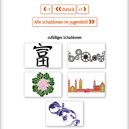
-1
Zurück
+1
Alle schablonen im jugendstil
zufälliges Schablonen