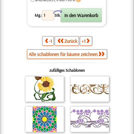
X
Mg.:
Stk.
-1
Zurück
+1
Alle schablonen für bäume zeichnen
zufälliges Schablonen