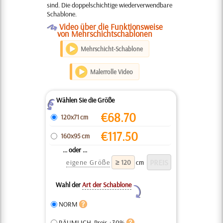
sind. Die doppelschichtige wiederverwendbare
Schablone.
O
Video über die Funktionsweise
von Mehrschichtschablonen
Mehrschicht-Schablone
Malerrolle Video
Wählen Sie die Größe
Z
€
68.70
120x71 cm
€
117.50
160x95 cm
... oder ...
eigene Größe
cm
Wahl der
Art der Schablone
Y
NORM
RÄUMLICH, Preis +30%