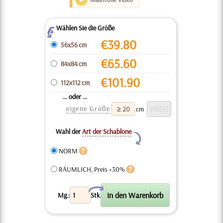
Wählen Sie die Größe
Z
€
39.80
56x56 cm
€
65.60
84x84 cm
€
101.90
112x112 cm
... oder ...
eigene Größe
cm
Wahl der
Art der Schablone
Y
NORM
RÄUMLICH, Preis +30%
X
Mg.:
Stk.