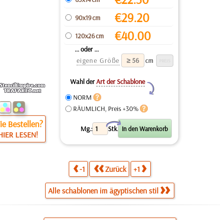
€
29.20
90x19 cm
€
40.00
120x26 cm
... oder ...
eigene Größe
cm
Wahl der
Art der Schablone
Y
NORM
RÄUMLICH, Preis +30%
e Bestellen?
X
Mg.:
Stk.
HIER LESEN!
-1
Zurück
+1
Alle schablonen im ägyptischen stil