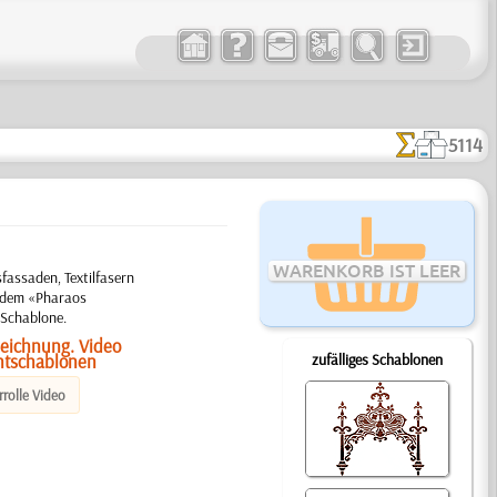
5114
WARENKORB IST LEER
assaden, Textilfasern
t dem «Pharaos
 Schablone.
Zeichnung. Video
htschablonen
zufälliges Schablonen
rolle Video