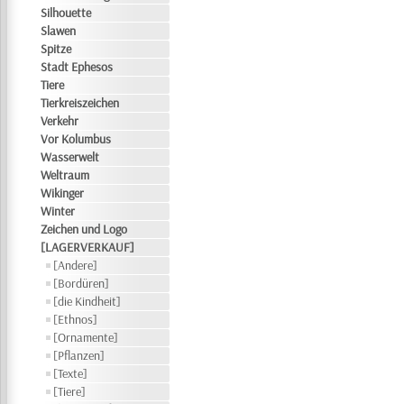
Silhouette
Slawen
Spitze
Stadt Ephesos
Tiere
Tierkreiszeichen
Verkehr
Vor Kolumbus
Wasserwelt
Weltraum
Wikinger
Winter
Zeichen und Logo
[LAGERVERKAUF]
[Andere]
[Bordüren]
[die Kindheit]
[Ethnos]
[Ornamente]
[Pflanzen]
[Texte]
[Tiere]