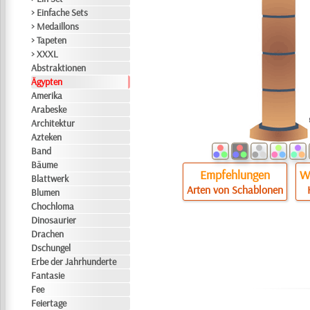
> Einfache Sets
> Medaillons
> Tapeten
> XXXL
Abstraktionen
Ägypten
Amerika
Arabeske
Architektur
Azteken
Band
Bäume
Empfehlungen
Wi
Blattwerk
Arten von Schablonen
Blumen
Chochloma
Dinosaurier
Drachen
Dschungel
Erbe der Jahrhunderte
Fantasie
Fee
Feiertage