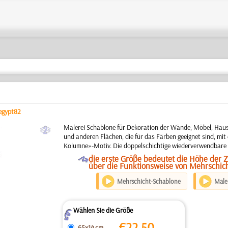
egypt82
b
Malerei Schablone für Dekoration der Wände, Möbel, Hausf
und anderen Flächen, die für das Färben geeignet sind, mi
Kolumne»-Motiv. Die doppelschichtige wiederverwendbare
O
die erste Größe bedeutet die Höhe der 
über die Funktionsweise von Mehrschic
Mehrschicht-Schablone
Maler
Wählen Sie die Größe
Z
€
22.50
65x14 cm