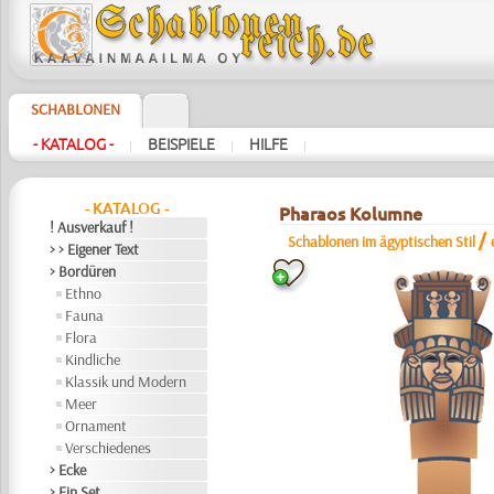
SCHABLONEN
- KATALOG -
BEISPIELE
HILFE
|
|
|
- KATALOG -
Pharaos Kolumne
! Ausverkauf !
/
Schablonen im ägyptischen Stil
> > Eigener Text
> Bordüren
Ethno
Fauna
Flora
Kindliche
Klassik und Modern
Meer
Ornament
Verschiedenes
> Ecke
> Ein Set