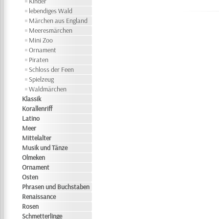
Kinder
lebendiges Wald
Märchen aus England
Meeresmärchen
Mini Zoo
Ornament
Piraten
Schloss der Feen
Spielzeug
Waldmärchen
Klassik
Korallenriff
Latino
Meer
Mittelalter
Musik und Tänze
Olmeken
Ornament
Osten
Phrasen und Buchstaben
Renaissance
Rosen
Schmetterlinge