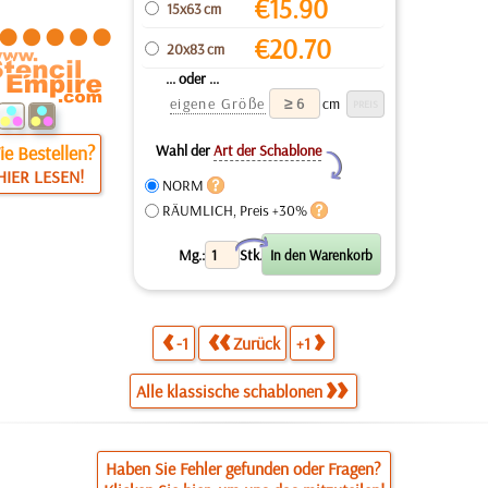
€
15.90
15x63 cm
€
20.70
20x83 cm
... oder ...
eigene Größe
cm
e Bestellen?
Wahl der
Art der Schablone
Y
HIER LESEN!
NORM
RÄUMLICH, Preis +30%
X
Mg.:
Stk.
-1
Zurück
+1
Alle klassische schablonen
Haben Sie Fehler gefunden oder Fragen?