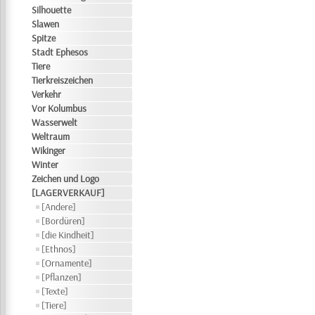
Silhouette
Slawen
Spitze
Stadt Ephesos
Tiere
Tierkreiszeichen
Verkehr
Vor Kolumbus
Wasserwelt
Weltraum
Wikinger
Winter
Zeichen und Logo
[LAGERVERKAUF]
[Andere]
[Bordüren]
[die Kindheit]
[Ethnos]
[Ornamente]
[Pflanzen]
[Texte]
[Tiere]