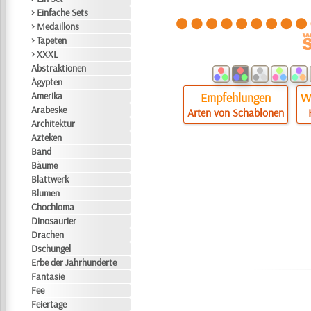
> Einfache Sets
> Medaillons
> Tapeten
> XXXL
Abstraktionen
Ägypten
Amerika
Empfehlungen
Wi
Arabeske
Arten von Schablonen
Architektur
Azteken
Band
Bäume
Blattwerk
Blumen
Chochloma
Dinosaurier
Drachen
Dschungel
Erbe der Jahrhunderte
Fantasie
Fee
Feiertage