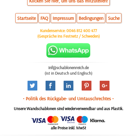
Klicken Sie hier, um uns das mitzuteilen!
Startseite
FAQ
Impressum
Bedingungen
Suche
Kundenservice:
0046 812 400 477
(Gespräche ins Festnetz / Schweden)
inf@schablonenreich.de
(ist in Deutsch und Englisch)
• Politik des Rückgabe- und Umtauschrechtes •
Unsere Wandschablonen sind wiederverwendbar und aus Plastik.
alle Preise inkl. MwSt