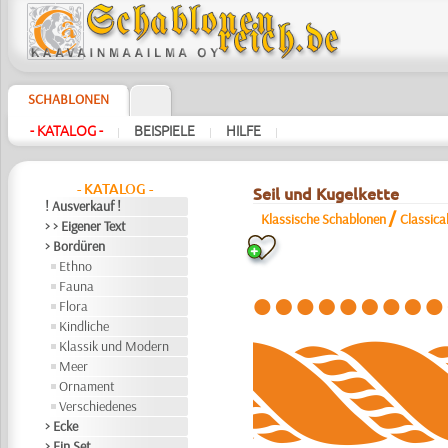
SCHABLONEN
- KATALOG -
BEISPIELE
HILFE
|
|
|
- KATALOG -
Seil und Kugelkette
! Ausverkauf !
/
Klassische Schablonen
Classica
> > Eigener Text
> Bordüren
Ethno
Fauna
Flora
Kindliche
Klassik und Modern
Meer
Ornament
Verschiedenes
> Ecke
> Ein Set