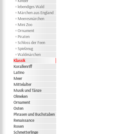
Kinder
lebendiges Wald
Märchen aus England
Meeresmärchen
Mini Zoo
Ornament
Piraten
Schloss der Feen
Spielzeug
Waldmärchen
Klassik
Korallenriff
Latino
Meer
Mittelalter
Musik und Tänze
Olmeken
Ornament
Osten
Phrasen und Buchstaben
Renaissance
Rosen
Schmetterlinge