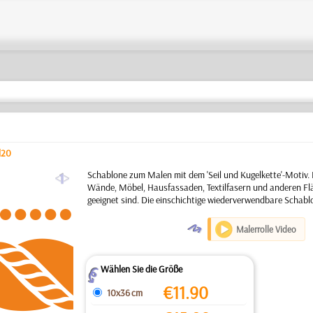
l20
a
Schablone zum Malen mit dem 'Seil und Kugelkette'-Motiv.
Wände, Möbel, Hausfassaden, Textilfasern und anderen Flä
geeignet sind. Die einschichtige wiederverwendbare Schabl
O
Malerrolle Video
Wählen Sie die Größe
Z
€
11.90
10x36 cm