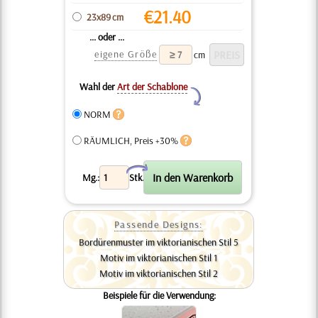
€
21.40
23x89 cm
... oder ...
eigene Größe
cm
Wahl der
Art der Schablone
Y
NORM
RÄUMLICH, Preis +30%
X
Mg.:
Stk.
Passende Designs:
Bordürenmuster im viktorianischen Stil 5
Motiv im viktorianischen Stil 1
Motiv im viktorianischen Stil 2
Beispiele für die Verwendung: