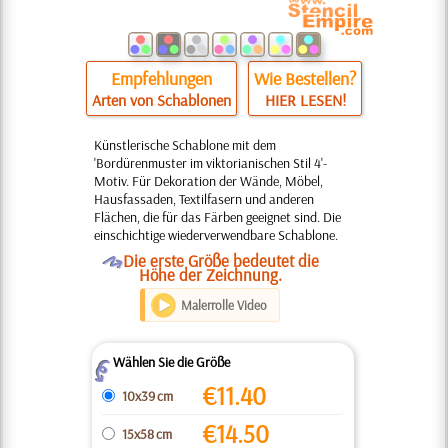
Empfehlungen
Wie Bestellen?
Arten von Schablonen
HIER LESEN!
Künstlerische Schablone mit dem
'Bordürenmuster im viktorianischen Stil 4'-
Motiv. Für Dekoration der Wände, Möbel,
Hausfassaden, Textilfasern und anderen
Flächen, die für das Färben geeignet sind. Die
einschichtige wiederverwendbare Schablone.
O
Die erste Größe bedeutet die
Höhe der Zeichnung.
Malerrolle Video
Wählen Sie die Größe
Z
€
11.40
10x39 cm
€
14.50
15x58 cm