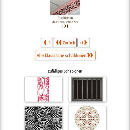
Bordüre im
klassizistischen Stil
4
-1
Zurück
+1
Alle klassische schablonen
zufälliges Schablonen