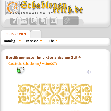
SCHABLONEN
- Katalog -
Beispiele
Hilfe
Bordürenmuster im viktorianischen Stil 4
/
Klassische Schablonen
victor007a
a