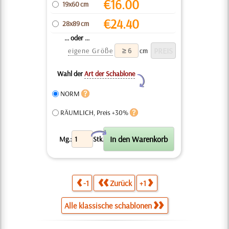
€
16.00
19x60 cm
€
24.40
28x89 cm
... oder ...
eigene Größe
cm
Wahl der
Art der Schablone
Y
NORM
RÄUMLICH, Preis +30%
X
Mg.:
Stk.
-1
Zurück
+1
Alle klassische schablonen