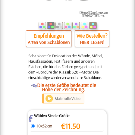
Empfehlungen
Wie Bestellen?
Arten von Schablonen
HIER LESEN!
Schablone für Dekoration der Wände, Möbel,
Hausfassaden, Textilfasern und anderen
Flächen, die für das Färben geeignet sind, mit
dem «Bordüre der Klassik 320»-Motiv. Die
einschichtige wiederverwendbare Schablone.
O
Die erste Größe bedeutet die
Höhe der Zeichnung.
Malerrolle Video
Wählen Sie die Größe
Z
€
11.50
10x32 cm