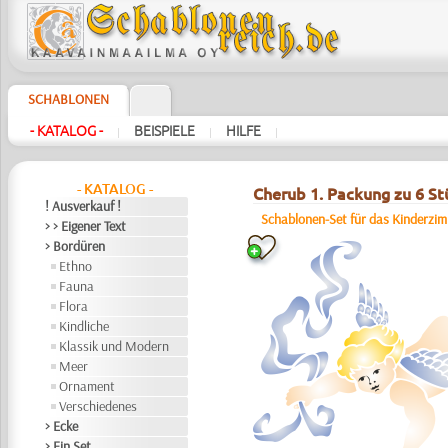
SCHABLONEN
- KATALOG -
BEISPIELE
HILFE
|
|
|
- KATALOG -
Cherub 1. Packung zu 6 St
! Ausverkauf !
Schablonen-Set für das Kinderzi
> > Eigener Text
> Bordüren
Ethno
Fauna
Flora
Kindliche
Klassik und Modern
Meer
Ornament
Verschiedenes
> Ecke
> Ein Set