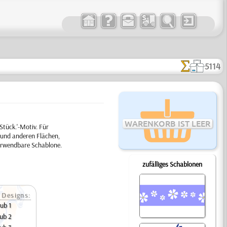
5114
WARENKORB IST LEER
Stück.'-Motiv. Für
 und anderen Flächen,
verwendbare Schablone.
zufälliges Schablonen
 Designs:
ub 1
ub 2