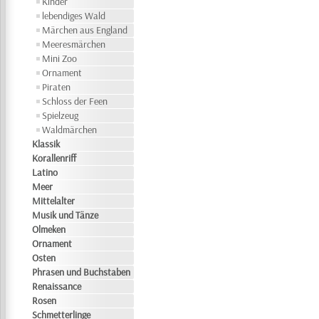
Kinder
lebendiges Wald
Märchen aus England
Meeresmärchen
Mini Zoo
Ornament
Piraten
Schloss der Feen
Spielzeug
Waldmärchen
Klassik
Korallenriff
Latino
Meer
Mittelalter
Musik und Tänze
Olmeken
Ornament
Osten
Phrasen und Buchstaben
Renaissance
Rosen
Schmetterlinge