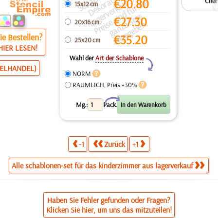
-
s
n
n
e
€
20.80
Cher
a
a
e
15x12 cm
e
r
n
s
€
27.30
20x16 cm
L
s
e
n.
e Bestellen?
€
35.20
25x20 cm
HIER LESEN!
Wahl der
Art der Schablone
Y
ZELHANDEL)
NORM
RÄUMLICH, Preis +30%
X
Mg.:
Pack.
-1
Zurück
+1
Alle schablonen-set für das kinderzimmer aus lagerverkauf
Haben Sie Fehler gefunden oder Fragen?
Klicken Sie hier, um uns das mitzuteilen!