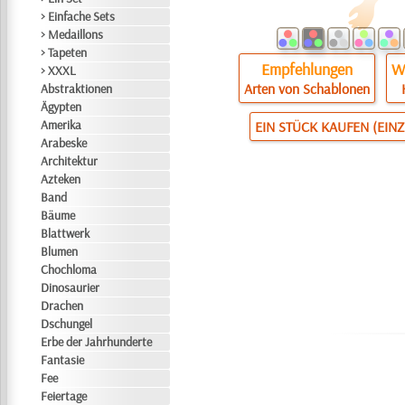
> Einfache Sets
> Medaillons
> Tapeten
Empfehlungen
Wi
> XXXL
Arten von Schablonen
Abstraktionen
Ägypten
Amerika
EIN STÜCK KAUFEN (EIN
Arabeske
Architektur
Azteken
Band
Bäume
Blattwerk
Blumen
Chochloma
Dinosaurier
Drachen
Dschungel
Erbe der Jahrhunderte
Fantasie
Fee
Feiertage