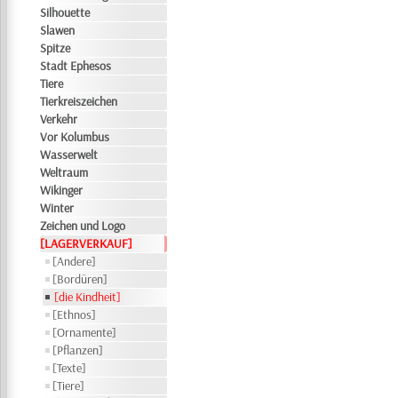
Silhouette
Slawen
Spitze
Stadt Ephesos
Tiere
Tierkreiszeichen
Verkehr
Vor Kolumbus
Wasserwelt
Weltraum
Wikinger
Winter
Zeichen und Logo
[LAGERVERKAUF]
[Andere]
[Bordüren]
[die Kindheit]
[Ethnos]
[Ornamente]
[Pflanzen]
[Texte]
[Tiere]