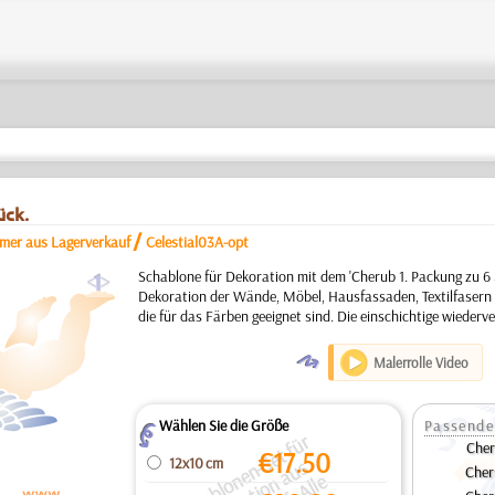
ück.
/
mmer aus Lagerverkauf
Celestial03A-opt
a
Schablone für Dekoration mit dem 'Cherub 1. Packung zu 6 
Dekoration der Wände, Möbel, Hausfassaden, Textilfasern
die für das Färben geeignet sind. Die einschichtige wieder
O
Malerrolle Video
Wählen Sie die Größe
Passende
Z
S
c
h
bl
o
e
n
S
e
t
f
ü
r
D
e
k
o
r
ti
o
a
u
a
g
v
e
r
k
a
u
f.
All
P
r
ei
e
si
d
f
ü
r
di
g
a
n
z
S
e
t
a
n
g
e
g
e
b
e
Cher
€
17.50
12x10 cm
Cher