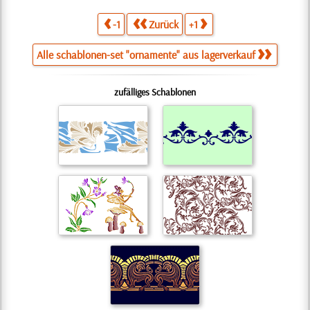
-1
Zurück
+1
Alle schablonen-set "ornamente" aus lagerverkauf
zufälliges Schablonen