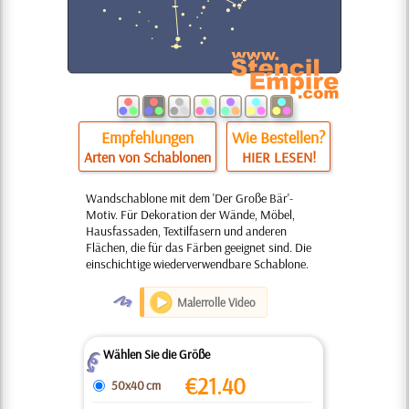
Empfehlungen
Wie Bestellen?
Arten von Schablonen
HIER LESEN!
Wandschablone mit dem 'Der Große Bär'-
Motiv. Für Dekoration der Wände, Möbel,
Hausfassaden, Textilfasern und anderen
Flächen, die für das Färben geeignet sind. Die
einschichtige wiederverwendbare Schablone.
O
Malerrolle Video
Wählen Sie die Größe
Z
€
21.40
50x40 cm