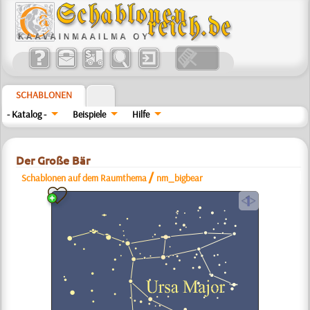
SCHABLONEN
- Katalog -
Beispiele
Hilfe
Der Große Bär
/
Schablonen auf dem Raumthema
nm_bigbear
a