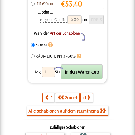
€
53.40
111x90 cm
... oder ...
eigene Größe
cm
Wahl der
Art der Schablone
Y
NORM
RÄUMLICH, Preis +30%
X
Mg.:
Stk.
-1
Zurück
+1
Alle schablonen auf dem raumthema
zufälliges Schablonen