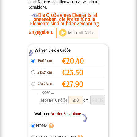
sind. Die einschichtige wiederverwendbare
Schablone.
O
Die Größe eines Elements ist
angegeben, die Preise für alle
Elemente sind auf der Zeichnung
angegeben.
Malerrolle Video
Wählen Sie die Größe
Z
€
20.40
14x14 cm
€
23.50
21x21 cm
€
27.90
28x28 cm
... oder ...
eigene Größe
cm
Wahl der
Art der Schablone
Y
NORM