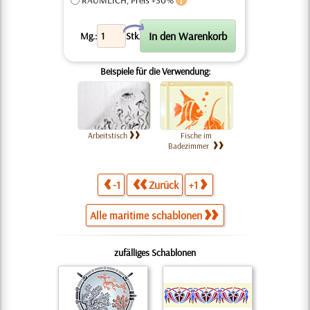
RÄUMLICH, Preis +30%
X
Mg.:
Stk.
Beispiele für die Verwendung:
Arbeitstisch
Fische im
Badezimmer
-1
Zurück
+1
Alle maritime schablonen
zufälliges Schablonen