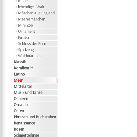
Kinder
lebendiges Wald
Märchen aus England
Meeresmärchen
Mini Zoo
Ornament
Piraten
Schloss der Feen
Spielzeug
Waldmärchen
Klassik
Korallenriff
Latino
Meer
Mittelalter
Musik und Tänze
Olmeken
Ornament
Osten
Phrasen und Buchstaben
Renaissance
Rosen
Schmetterlinge