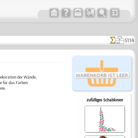
5114
WARENKORB IST LEER
Dekoration der Wände,
e für das Färben
one.
zufälliges Schablonen