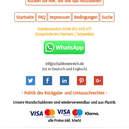
Klicken Sie hier, um uns das mitzuteilen!
Startseite
FAQ
Impressum
Bedingungen
Suche
Kundenservice:
0046 812 400 477
(Gespräche ins Festnetz / Schweden)
inf@schablonenreich.de
(ist in Deutsch und Englisch)
• Politik des Rückgabe- und Umtauschrechtes •
Unsere Wandschablonen sind wiederverwendbar und aus Plastik.
alle Preise inkl. MwSt