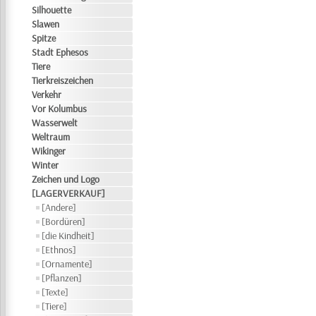
Silhouette
Slawen
Spitze
Stadt Ephesos
Tiere
Tierkreiszeichen
Verkehr
Vor Kolumbus
Wasserwelt
Weltraum
Wikinger
Winter
Zeichen und Logo
[LAGERVERKAUF]
[Andere]
[Bordüren]
[die Kindheit]
[Ethnos]
[Ornamente]
[Pflanzen]
[Texte]
[Tiere]