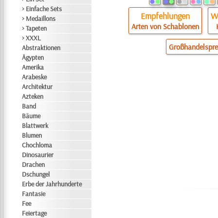
> Einfache Sets
Empfehlungen
Wi
> Medaillons
Arten von Schablonen
> Tapeten
> XXXL
Großhandelspre
Abstraktionen
Ägypten
Amerika
Arabeske
Architektur
Azteken
Band
Bäume
Blattwerk
Blumen
Chochloma
Dinosaurier
Drachen
Dschungel
Erbe der Jahrhunderte
Fantasie
Fee
Feiertage