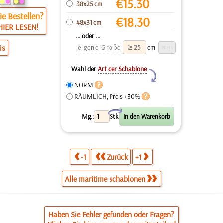
€
15.30
38x25 cm
e Bestellen?
€
18.30
48x31 cm
HIER LESEN!
... oder ...
eigene Größe
is
cm
Wahl der
Art der Schablone
Y
NORM
RÄUMLICH, Preis +30%
X
Mg.:
Stk.
-1
Zurück
+1
Alle maritime schablonen
Haben Sie Fehler gefunden oder Fragen?