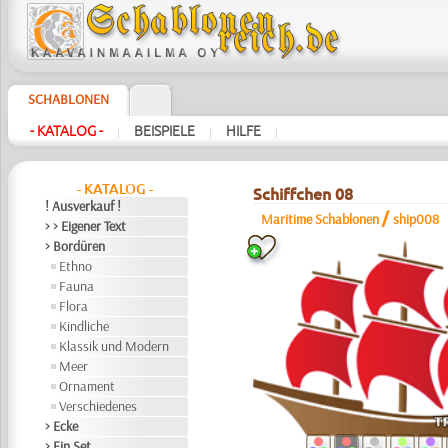
SCHABLONEN
- KATALOG -
BEISPIELE
HILFE
|
|
|
- KATALOG -
Schiffchen 08
! Ausverkauf !
/
Maritime Schablonen
ship008
> > Eigener Text
> Bordüren
Ethno
Fauna
Flora
Kindliche
Klassik und Modern
Meer
Ornament
Verschiedenes
> Ecke
> Ein Set