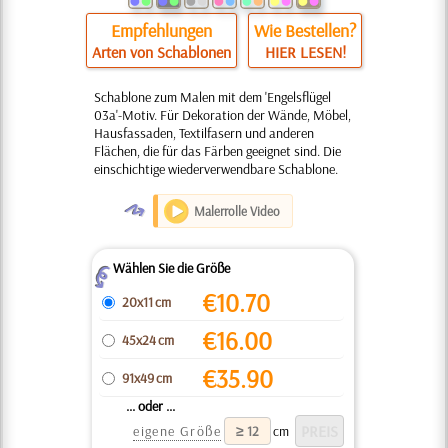
Empfehlungen
Wie Bestellen?
Arten von Schablonen
HIER LESEN!
Schablone zum Malen mit dem 'Engelsflügel
03a'-Motiv. Für Dekoration der Wände, Möbel,
Hausfassaden, Textilfasern und anderen
Flächen, die für das Färben geeignet sind. Die
einschichtige wiederverwendbare Schablone.
O
Malerrolle Video
Wählen Sie die Größe
Z
€
10.70
20x11 cm
€
16.00
45x24 cm
€
35.90
91x49 cm
... oder ...
eigene Größe
cm