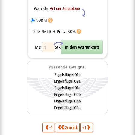
Wahl der
Art der Schablone
Y
NORM
RÄUMLICH, Preis +30%
X
Mg.:
Stk.
Passende Designs:
Engelsflügel 01b
Engelsflügel 02a
Engelsflügel 01a
Engelsflügel 02b
Engelsflügel 03b
Engelsflügel 04a
-1
Zurück
+1