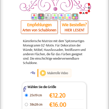
Empfehlungen
Wie Bestellen?
Arten von Schablonen
HIER LESEN!
Künstlerische Matrize mit dem 'Spitzenartiges
Monogramm 02'-Motiv. Für Dekoration der
Wände, Möbel, Hausfassaden, Textilfasern und
anderen Flächen, die für das Färben geeignet
sind. Die einschichtige wiederverwendbare
Schablone.
O
Malerrolle Video
Wählen Sie die Größe
Z
€
12.20
25x19 cm
€
16.00
38x28 cm