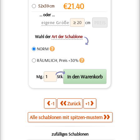
€
21.40
52x39 cm
... oder ...
eigene Größe
cm
Wahl der
Art der Schablone
Y
NORM
RÄUMLICH, Preis +30%
X
Mg.:
Stk.
-1
Zurück
+1
Alle schablonen mit spitzen-mustern
zufälliges Schablonen