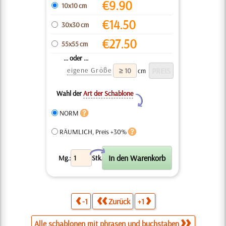
€
9.90
10x10 cm
€
14.50
30x30 cm
€
27.50
55x55 cm
... oder ...
eigene Größe
cm
Wahl der
Art der Schablone
Y
NORM
RÄUMLICH, Preis +30%
X
Mg.:
Stk.
-1
Zurück
+1
Alle schablonen mit phrasen und buchstaben