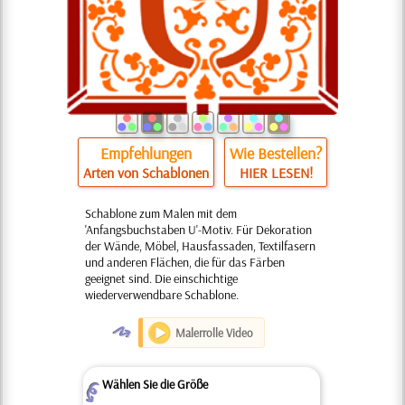
Empfehlungen
Wie Bestellen?
Arten von Schablonen
HIER LESEN!
Schablone zum Malen mit dem
'Anfangsbuchstaben U'-Motiv. Für Dekoration
der Wände, Möbel, Hausfassaden, Textilfasern
und anderen Flächen, die für das Färben
geeignet sind. Die einschichtige
wiederverwendbare Schablone.
O
Malerrolle Video
Wählen Sie die Größe
Z