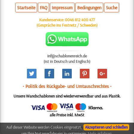
Startseite
FAQ
Impressum
Bedingungen
Suche
Kundenservice:
0046 812 400 477
(Gespräche ins Festnetz / Schweden)
inf@schablonenreich.de
(ist in Deutsch und Englisch)
• Politik des Rückgabe- und Umtauschrechtes •
Unsere Wandschablonen sind wiederverwendbar und aus Plastik.
alle Preise inkl. MwSt
Auf dieser Website werden Cookies eingesetzt,
Akzeptieren und schließen
© 2006-2025 Design: Natali M.
Kodierung: Aleks K.; Seiteninhalt: Konsta A.
um Ihre Nutzererfahrung zu optimieren:
Mehr erfahren.