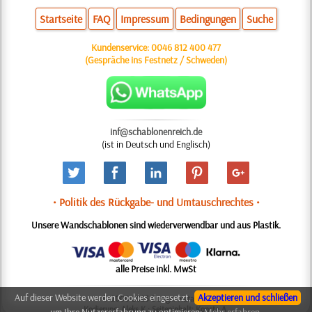
Startseite
FAQ
Impressum
Bedingungen
Suche
Kundenservice:
0046 812 400 477
(Gespräche ins Festnetz / Schweden)
inf@schablonenreich.de
(ist in Deutsch und Englisch)
• Politik des Rückgabe- und Umtauschrechtes •
Unsere Wandschablonen sind wiederverwendbar und aus Plastik.
alle Preise inkl. MwSt
Auf dieser Website werden Cookies eingesetzt,
Akzeptieren und schließen
© 2006-2025 Design: Natali M.
Kodierung: Aleks K.; Seiteninhalt: Konsta A.