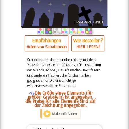
Empfehlungen
Wie Bestellen?
Arten von Schablonen
HIER LESEN!
Schablone für die Inneneinrichtung mit dem
'Satz der Grabsteinen 3'-Motiv. Für Dekoration
der Wände, Möbel, Hausfassaden, Textilfasern
und anderen Flächen, die für das Färben
geeignet sind. Die einschichtige
wiederverwendbare Schablone.
O
Die Größe eines Elements (für
größter Grabstein) ist angegeben,
die Preise für alle Elemente sind auf
der Zeichnung angegeben.
Malerrolle Video