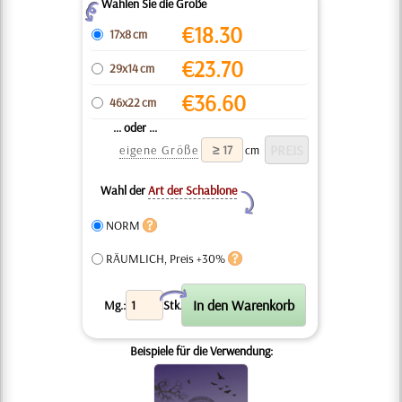
Wählen Sie die Größe
Z
€
18.30
17x8 cm
€
23.70
29x14 cm
€
36.60
46x22 cm
... oder ...
eigene Größe
cm
Wahl der
Art der Schablone
Y
NORM
RÄUMLICH, Preis +30%
X
Mg.:
Stk.
Beispiele für die Verwendung: