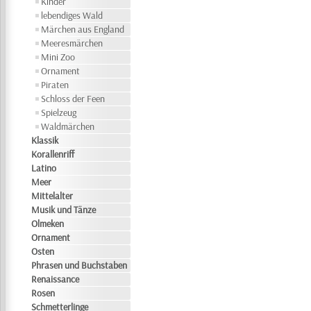
Kinder
lebendiges Wald
Märchen aus England
Meeresmärchen
Mini Zoo
Ornament
Piraten
Schloss der Feen
Spielzeug
Waldmärchen
Klassik
Korallenriff
Latino
Meer
Mittelalter
Musik und Tänze
Olmeken
Ornament
Osten
Phrasen und Buchstaben
Renaissance
Rosen
Schmetterlinge