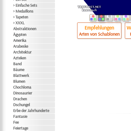
> Einfache Sets
> Medaillons
> Tapeten
> XXXL
Empfehlungen
Wi
Abstraktionen
Arten von Schablonen
Ägypten
Amerika
Arabeske
Architektur
Azteken
Band
Bäume
Blattwerk
Blumen
Chochloma
Dinosaurier
Drachen
Dschungel
Erbe der Jahrhunderte
Fantasie
Fee
Feiertage