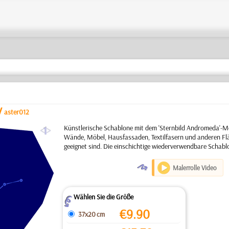
/
aster012
a
Künstlerische Schablone mit dem 'Sternbild Andromeda'-Mo
Wände, Möbel, Hausfassaden, Textilfasern und anderen Flä
geeignet sind. Die einschichtige wiederverwendbare Schabl
O
Malerrolle Video
Wählen Sie die Größe
Z
€
9.90
37x20 cm