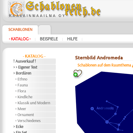
SCHABLONEN
- KATALOG -
BEISPIELE
HILFE
|
|
|
- KATALOG -
Sternbild Andromeda
! Ausverkauf !
Schablonen auf dem Raumthema
> > Eigener Text
> Bordüren
Ethno
Fauna
Flora
Kindliche
Klassik und Modern
Meer
Ornament
Verschiedenes
> Ecke
> Ein Set