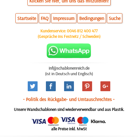
Klicken Sie hier, um uns das mitzuteilen!
Startseite
FAQ
Impressum
Bedingungen
Suche
Kundenservice:
0046 812 400 477
(Gespräche ins Festnetz / Schweden)
inf@schablonenreich.de
(ist in Deutsch und Englisch)
• Politik des Rückgabe- und Umtauschrechtes •
Unsere Wandschablonen sind wiederverwendbar und aus Plastik.
alle Preise inkl. MwSt