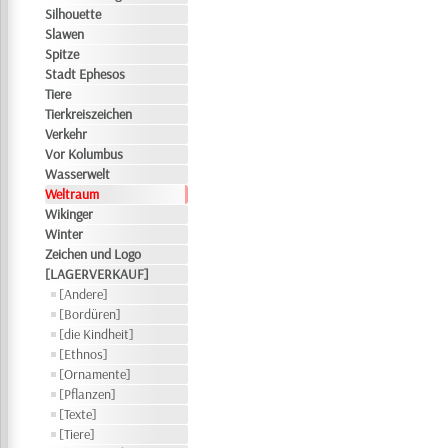
Silhouette
Slawen
Spitze
Stadt Ephesos
Tiere
Tierkreiszeichen
Verkehr
Vor Kolumbus
Wasserwelt
Weltraum
Wikinger
Winter
Zeichen und Logo
[LAGERVERKAUF]
[Andere]
[Bordüren]
[die Kindheit]
[Ethnos]
[Ornamente]
[Pflanzen]
[Texte]
[Tiere]