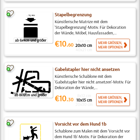
Stapelbegrenzung
Künstlerische Matrize mit dem
'Stapelbegrenzung'-Motiv. Für Dekoration
der Wände, Möbel, Hausfassaden,...
ab 6x4cm und größer
6x4 cm
€10.
MEHR GRÖSSEN,
60
20x10 cm
MEHR OPTIONEN
40x21 cm
Gabelstapler hier nicht ansetzen
Künstlerische Schablone mit dem
'Gabelstapler hier nicht ansetzen'-Motiv. Für
Dekoration der Wände,...
ab 8x12cm und größer
8x12 cm
€10.
MEHR GRÖSSEN,
30
10x15 cm
MEHR OPTIONEN
20x30 cm
Vorsicht vor dem Hund 1b
Schablone zum Malen mit dem 'Vorsicht vor
dem Hund 1b'-Motiv. Für Dekoration der