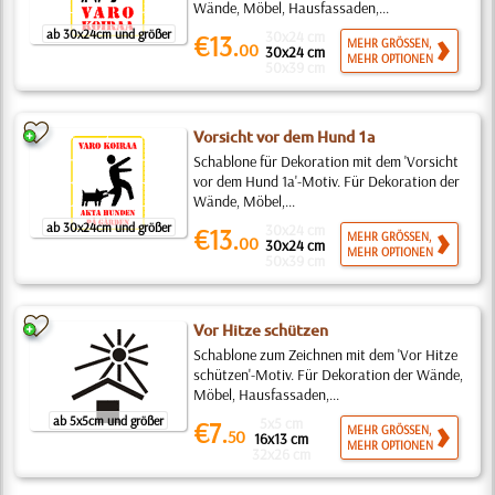
Wände, Möbel, Hausfassaden,...
ab 30x24cm und größer
30x24 cm
€13.
MEHR GRÖSSEN,
00
30x24 cm
MEHR OPTIONEN
50x39 cm
Vorsicht vor dem Hund 1a
Schablone für Dekoration mit dem 'Vorsicht
vor dem Hund 1a'-Motiv. Für Dekoration der
Wände, Möbel,...
ab 30x24cm und größer
30x24 cm
€13.
MEHR GRÖSSEN,
00
30x24 cm
MEHR OPTIONEN
50x39 cm
Vor Hitze schützen
Schablone zum Zeichnen mit dem 'Vor Hitze
schützen'-Motiv. Für Dekoration der Wände,
Möbel, Hausfassaden,...
ab 5x5cm und größer
5x5 cm
€7.
MEHR GRÖSSEN,
50
16x13 cm
MEHR OPTIONEN
32x26 cm