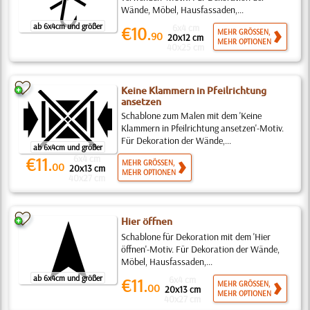
Wände, Möbel, Hausfassaden,...
ab 6x4cm und größer
6x4 cm
€10.
MEHR GRÖSSEN,
90
20x12 cm
MEHR OPTIONEN
40x25 cm
Keine Klammern in Pfeilrichtung
ansetzen
Schablone zum Malen mit dem 'Keine
Klammern in Pfeilrichtung ansetzen'-Motiv.
Für Dekoration der Wände,...
ab 6x4cm und größer
6x4 cm
€11.
MEHR GRÖSSEN,
00
20x13 cm
MEHR OPTIONEN
40x27 cm
Hier öffnen
Schablone für Dekoration mit dem 'Hier
öffnen'-Motiv. Für Dekoration der Wände,
Möbel, Hausfassaden,...
ab 6x4cm und größer
6x4 cm
€11.
MEHR GRÖSSEN,
00
20x13 cm
MEHR OPTIONEN
40x27 cm