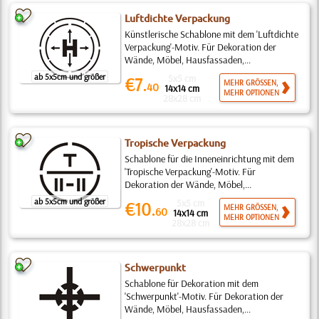
Luftdichte Verpackung
Künstlerische Schablone mit dem 'Luftdichte
Verpackung'-Motiv. Für Dekoration der
Wände, Möbel, Hausfassaden,...
ab 5x5cm und größer
5x5 cm
€7.
MEHR GRÖSSEN,
40
14x14 cm
MEHR OPTIONEN
28x28 cm
Tropische Verpackung
Schablone für die Inneneinrichtung mit dem
'Tropische Verpackung'-Motiv. Für
Dekoration der Wände, Möbel,...
ab 5x5cm und größer
5x5 cm
€10.
MEHR GRÖSSEN,
60
14x14 cm
MEHR OPTIONEN
28x28 cm
Schwerpunkt
Schablone für Dekoration mit dem
'Schwerpunkt'-Motiv. Für Dekoration der
Wände, Möbel, Hausfassaden,...