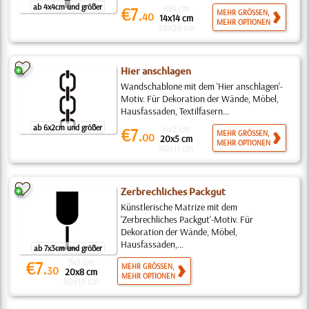
ab 4x4cm und größer
4x4 cm
€7.
MEHR GRÖSSEN,
40
14x14 cm
MEHR OPTIONEN
28x28 cm
Hier anschlagen
Wandschablone mit dem 'Hier anschlagen'-
Motiv. Für Dekoration der Wände, Möbel,
Hausfassaden, Textilfasern...
ab 6x2cm und größer
6x2 cm
€7.
MEHR GRÖSSEN,
00
20x5 cm
MEHR OPTIONEN
40x11 cm
Zerbrechliches Packgut
Künstlerische Matrize mit dem
'Zerbrechliches Packgut'-Motiv. Für
Dekoration der Wände, Möbel,
Hausfassaden,...
ab 7x3cm und größer
7x3 cm
€7.
MEHR GRÖSSEN,
30
20x8 cm
MEHR OPTIONEN
40x15 cm