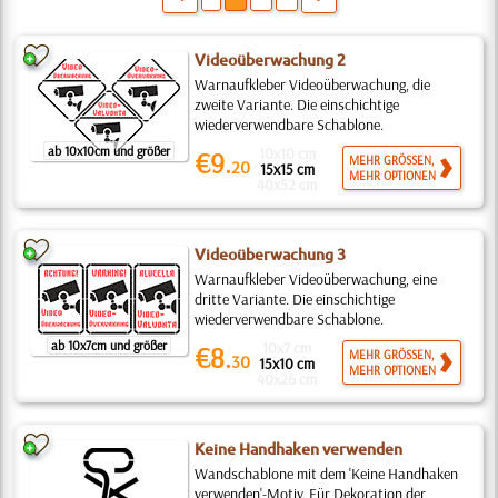
Videoüberwachung 2
Warnaufkleber Videoüberwachung, die
zweite Variante. Die einschichtige
wiederverwendbare Schablone.
ab 10x10cm und größer
10x10 cm
€9.
MEHR GRÖSSEN,
20
15x15 cm
MEHR OPTIONEN
40x52 cm
Videoüberwachung 3
Warnaufkleber Videoüberwachung, eine
dritte Variante. Die einschichtige
wiederverwendbare Schablone.
ab 10x7cm und größer
10x7 cm
€8.
MEHR GRÖSSEN,
30
15x10 cm
MEHR OPTIONEN
40x26 cm
Keine Handhaken verwenden
Wandschablone mit dem 'Keine Handhaken
verwenden'-Motiv. Für Dekoration der