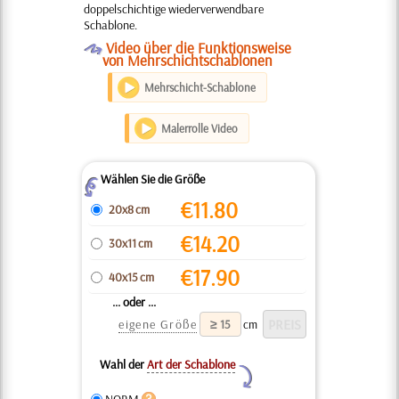
doppelschichtige wiederverwendbare
Schablone.
O
Video über die Funktionsweise
von Mehrschichtschablonen
Mehrschicht-Schablone
Malerrolle Video
Wählen Sie die Größe
Z
€
11.80
20x8 cm
€
14.20
30x11 cm
€
17.90
40x15 cm
... oder ...
eigene Größe
cm
Wahl der
Art der Schablone
Y