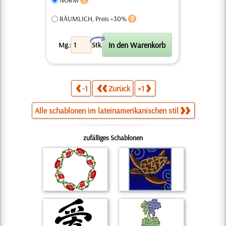
NORM
RÄUMLICH, Preis +30%
X
Mg.:
Stk.
-1
Zurück
+1
Alle schablonen im lateinamerikanischen stil
zufälliges Schablonen