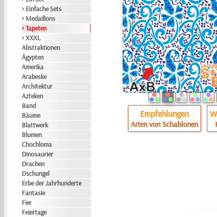
> Einfache Sets
> Medaillons
> Tapeten
> XXXL
Abstraktionen
Ägypten
Amerika
Arabeske
Architektur
Azteken
Band
Empfehlungen
Wi
Bäume
Arten von Schablonen
Blattwerk
Blumen
Chochloma
Dinosaurier
Drachen
Dschungel
Erbe der Jahrhunderte
Fantasie
Fee
Feiertage