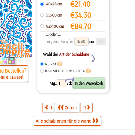
€
21.40
40x43 cm
€
34.30
55x60 cm
€
84.70
92x100 cm
... oder ...
eigene Größe
cm
Wahl der
Art der Schablone
Y
NORM
e Bestellen?
RÄUMLICH, Preis +30%
HIER LESEN!
X
Mg.:
Stk.
-1
Zurück
+1
Alle schablonen für die wand