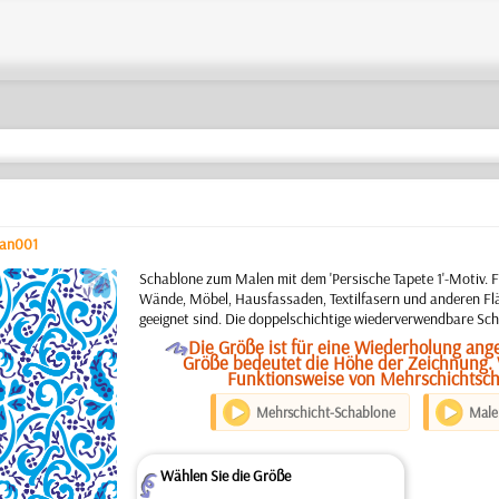
an001
b
Schablone zum Malen mit dem 'Persische Tapete 1'-Motiv. 
Wände, Möbel, Hausfassaden, Textilfasern und anderen Flä
geeignet sind. Die doppelschichtige wiederverwendbare Sch
O
Die Größe ist für eine Wiederholung ang
Größe bedeutet die Höhe der Zeichnung. 
Funktionsweise von Mehrschichtsc
Mehrschicht-Schablone
Maler
Wählen Sie die Größe
Z