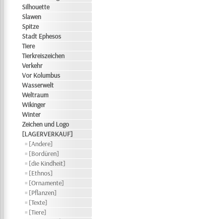
Silhouette
Slawen
Spitze
Stadt Ephesos
Tiere
Tierkreiszeichen
Verkehr
Vor Kolumbus
Wasserwelt
Weltraum
Wikinger
Winter
Zeichen und Logo
[LAGERVERKAUF]
[Andere]
[Bordüren]
[die Kindheit]
[Ethnos]
[Ornamente]
[Pflanzen]
[Texte]
[Tiere]