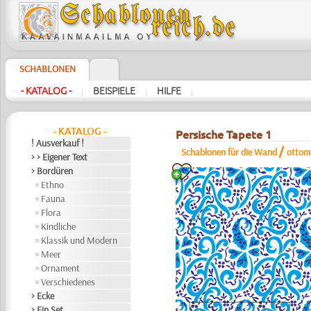
SCHABLONEN
- KATALOG -
BEISPIELE
HILFE
|
|
|
- KATALOG -
Persische Tapete 1
! Ausverkauf !
/
Schablonen für die Wand
ottom
> > Eigener Text
> Bordüren
Ethno
Fauna
Flora
Kindliche
Klassik und Modern
Meer
Ornament
Verschiedenes
> Ecke
> Ein Set