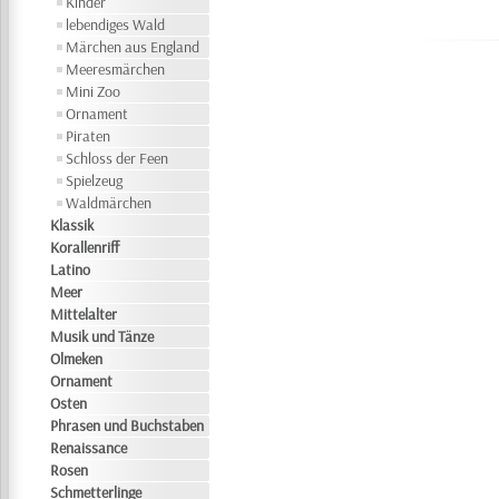
Kinder
lebendiges Wald
Märchen aus England
Meeresmärchen
Mini Zoo
Ornament
Piraten
Schloss der Feen
Spielzeug
Waldmärchen
Klassik
Korallenriff
Latino
Meer
Mittelalter
Musik und Tänze
Olmeken
Ornament
Osten
Phrasen und Buchstaben
Renaissance
Rosen
Schmetterlinge