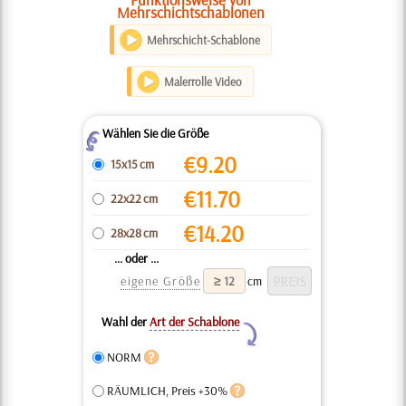
Mehrschichtschablonen
Mehrschicht-Schablone
Malerrolle Video
Wählen Sie die Größe
Z
€
9.20
15x15 cm
€
11.70
22x22 cm
€
14.20
28x28 cm
... oder ...
eigene Größe
cm
Wahl der
Art der Schablone
Y
NORM
RÄUMLICH, Preis +30%