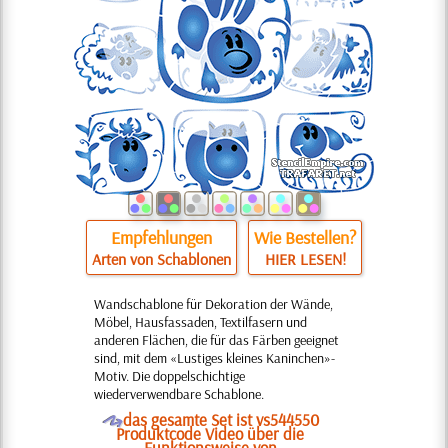
Empfehlungen
Wie Bestellen?
Arten von Schablonen
HIER LESEN!
Wandschablone für Dekoration der Wände,
Möbel, Hausfassaden, Textilfasern und
anderen Flächen, die für das Färben geeignet
sind, mit dem «Lustiges kleines Kaninchen»-
Motiv. Die doppelschichtige
wiederverwendbare Schablone.
O
das gesamte Set ist vs544550
Produktcode Video über die
Funktionsweise von