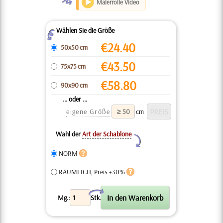
O
Malerrolle Video
Wählen Sie die Größe
Z
€
24.40
50x50 cm
€
43.50
75x75 cm
€
58.80
90x90 cm
... oder ...
eigene Größe
cm
Wahl der
Art der Schablone
Y
NORM
RÄUMLICH, Preis +30%
X
Mg.:
Stk.