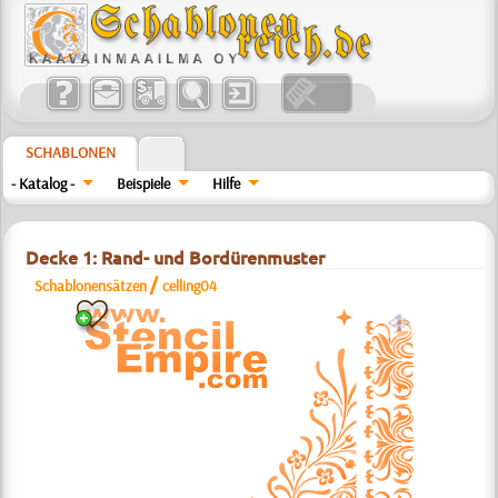
SCHABLONEN
- Katalog -
Beispiele
Hilfe
Decke 1: Rand- und Bordürenmuster
/
Schablonensätzen
celling04
a