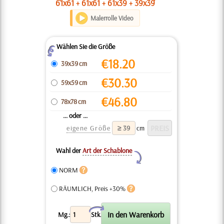
61x61 + 61x61 + 61x39 + 39x39
Malerrolle Video
Wählen Sie die Größe
Z
€
18.20
39x39 cm
€
30.30
59x59 cm
€
46.80
78x78 cm
... oder ...
eigene Größe
cm
Wahl der
Art der Schablone
Y
NORM
RÄUMLICH, Preis +30%
X
Mg.:
Stk.