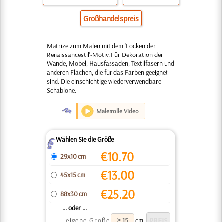
Großhandelspreis
Matrize zum Malen mit dem 'Locken der
Renaissancestil'-Motiv. Für Dekoration der
Wände, Möbel, Hausfassaden, Textilfasern und
anderen Flächen, die für das Färben geeignet
sind. Die einschichtige wiederverwendbare
Schablone.
O
Malerrolle Video
Wählen Sie die Größe
Z
€
10.70
29x10 cm
€
13.00
45x15 cm
€
25.20
88x30 cm
... oder ...
eigene Größe
cm