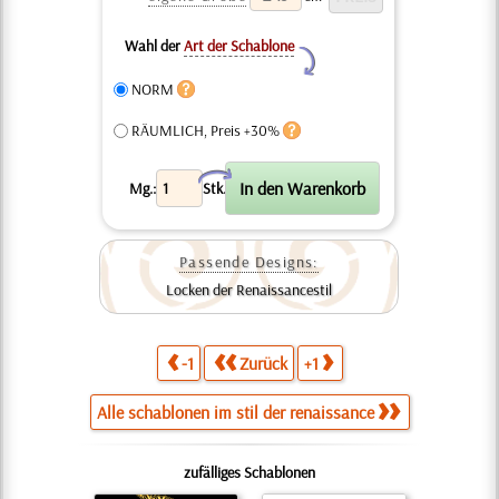
Wahl der
Art der Schablone
Y
NORM
RÄUMLICH, Preis +30%
X
Mg.:
Stk.
Passende Designs:
Locken der Renaissancestil
-1
Zurück
+1
Alle schablonen im stil der renaissance
zufälliges Schablonen