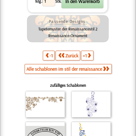
Mg.:
Stk.
Passende Designs:
Tapetemuster der Renaissancestil 2
Renaissance-Ornament
-1
Zurück
+1
Alle schablonen im stil der renaissance
zufälliges Schablonen