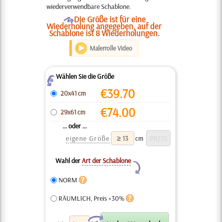
wiederverwendbare Schablone.
O
Die Größe ist für eine
Wiederholung angegeben, auf der
Schablone ist 8 Wiederholungen.
Malerrolle Video
Wählen Sie die Größe
Z
€
39.70
20x41 cm
€
74.00
29x61 cm
... oder ...
eigene Größe
cm
Wahl der
Art der Schablone
Y
NORM
RÄUMLICH, Preis +30%
X