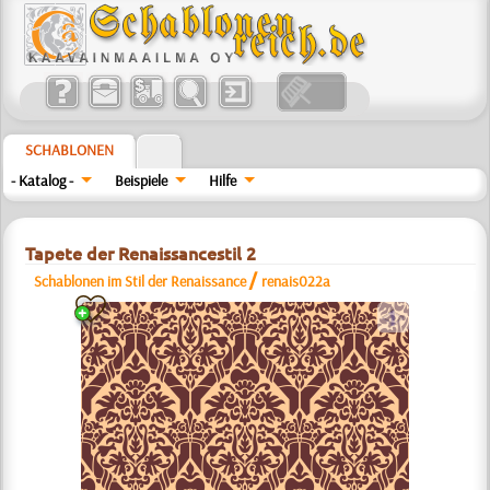
SCHABLONEN
- Katalog -
Beispiele
Hilfe
Tapete der Renaissancestil 2
/
Schablonen im Stil der Renaissance
renais022a
a