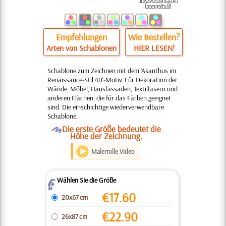
Empfehlungen
Wie Bestellen?
Arten von Schablonen
HIER LESEN!
Schablone zum Zeichnen mit dem 'Akanthus im
Renaissance-Stil 40'-Motiv. Für Dekoration der
Wände, Möbel, Hausfassaden, Textilfasern und
anderen Flächen, die für das Färben geeignet
sind. Die einschichtige wiederverwendbare
Schablone.
O
Die erste Größe bedeutet die
Höhe der Zeichnung.
Malerrolle Video
Wählen Sie die Größe
Z
€
17.60
20x67 cm
€
22.90
26x87 cm