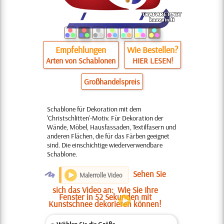
Empfehlungen
Wie Bestellen?
Arten von Schablonen
HIER LESEN!
Großhandelspreis
Schablone für Dekoration mit dem
'Christschlitten'-Motiv. Für Dekoration der
Wände, Möbel, Hausfassaden, Textilfasern und
anderen Flächen, die für das Färben geeignet
sind. Die einschichtige wiederverwendbare
Schablone.
O
Sehen Sie
Malerrolle Video
sich das Video an:
Wie Sie Ihre
Fenster in 52 Sekunden mit
Kunstschnee dekorieren können!