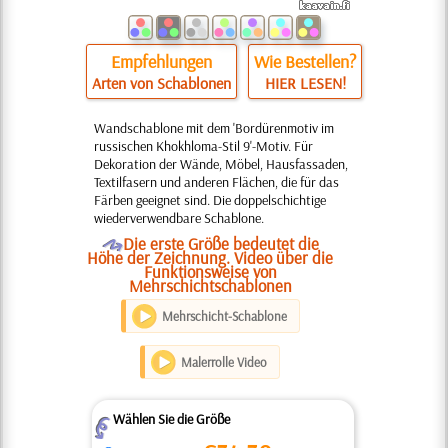
Empfehlungen
Wie Bestellen?
Arten von Schablonen
HIER LESEN!
Wandschablone mit dem 'Bordürenmotiv im
russischen Khokhloma-Stil 9'-Motiv. Für
Dekoration der Wände, Möbel, Hausfassaden,
Textilfasern und anderen Flächen, die für das
Färben geeignet sind. Die doppelschichtige
wiederverwendbare Schablone.
O
Die erste Größe bedeutet die
Höhe der Zeichnung. Video über die
Funktionsweise von
Mehrschichtschablonen
Mehrschicht-Schablone
Malerrolle Video
Wählen Sie die Größe
Z