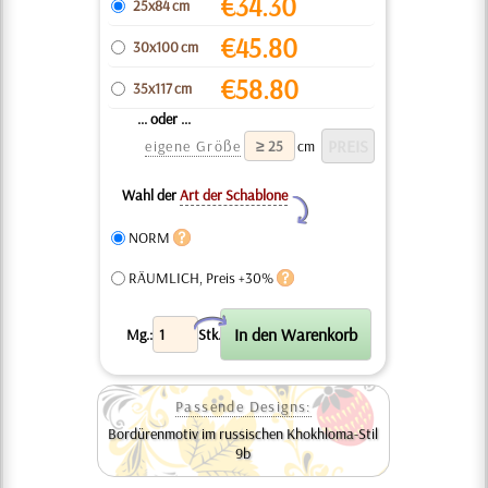
€
34.30
25x84 cm
€
45.80
30x100 cm
€
58.80
35x117 cm
... oder ...
eigene Größe
cm
Wahl der
Art der Schablone
Y
NORM
RÄUMLICH, Preis +30%
X
Mg.:
Stk.
Passende Designs:
Bordürenmotiv im russischen Khokhloma-Stil
9b