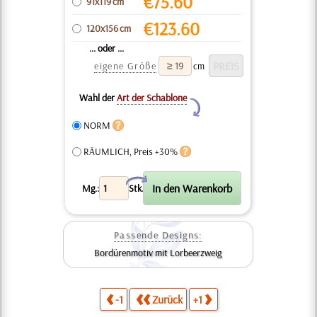
€
75.60
91x119 cm
€
123.60
120x156 cm
... oder ...
eigene Größe
cm
Wahl der
Art der Schablone
Y
NORM
RÄUMLICH, Preis +30%
X
Mg.:
Stk.
Passende Designs:
Bordürenmotiv mit Lorbeerzweig
-1
Zurück
+1