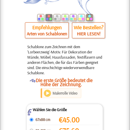
Empfehlungen
Wie Bestellen?
Arten von Schablonen
HIER LESEN!
Schablone zum Zeichnen mit dem
'Lorbeerzweig'-Motiv. Für Dekoration der
Wände, Möbel, Hausfassaden, Textilfasern und
anderen Flächen, die für das Färben geeignet
sind. Die einschichtige wiederverwendbare
Schablone.
O
Die erste Größe bedeutet die
Höhe der Zeichnung.
Malerrolle Video
Wählen Sie die Größe
Z
€
45.00
67x88 cm