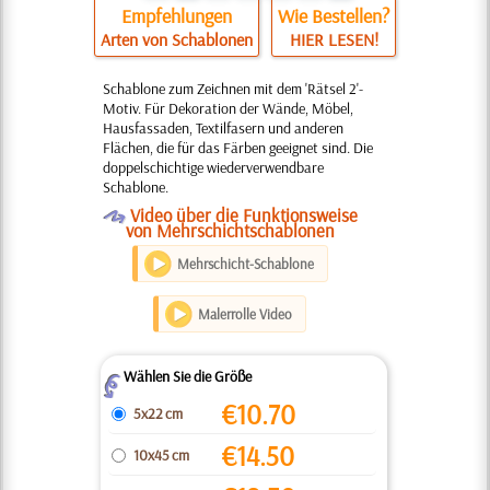
Empfehlungen
Wie Bestellen?
Arten von Schablonen
HIER LESEN!
Schablone zum Zeichnen mit dem 'Rätsel 2'-
Motiv. Für Dekoration der Wände, Möbel,
Hausfassaden, Textilfasern und anderen
Flächen, die für das Färben geeignet sind. Die
doppelschichtige wiederverwendbare
Schablone.
O
Video über die Funktionsweise
von Mehrschichtschablonen
Mehrschicht-Schablone
Malerrolle Video
Wählen Sie die Größe
Z
€
10.70
5x22 cm
€
14.50
10x45 cm