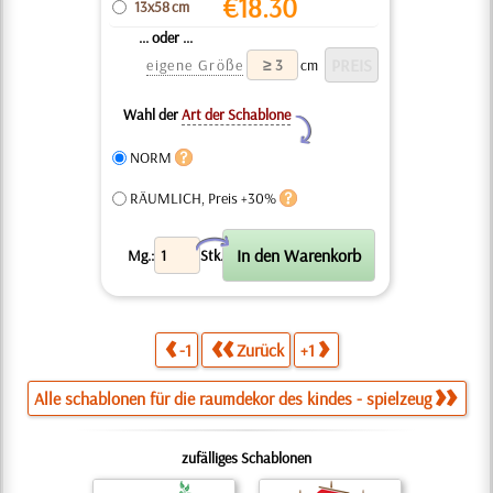
€
18.30
13x58 cm
... oder ...
eigene Größe
cm
Wahl der
Art der Schablone
Y
NORM
RÄUMLICH, Preis +30%
X
Mg.:
Stk.
-1
Zurück
+1
Alle schablonen für die raumdekor des kindes - spielzeug
zufälliges Schablonen