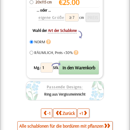
€
25.00
20x115 cm
... oder ...
eigene Größe
cm
Wahl der
Art der Schablone
Y
NORM
RÄUMLICH, Preis +30%
X
Mg.:
Stk.
Passende Designs:
Ring aus Vergissmeinnicht
-1
Zurück
+1
Alle schablonen für die bordüren mit pflanzen