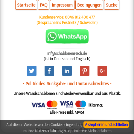
Startseite
FAQ
Impressum
Bedingungen
Suche
Kundenservice:
0046 812 400 477
(Gespräche ins Festnetz / Schweden)
inf@schablonenreich.de
(ist in Deutsch und Englisch)
• Politik des Rückgabe- und Umtauschrechtes •
Unsere Wandschablonen sind wiederverwendbar und aus Plastik.
alle Preise inkl. MwSt
Auf dieser Website werden Cookies eingesetzt,
Akzeptieren und schließen
© 2006-2025 Design: Natali M.
Kodierung: Aleks K.; Seiteninhalt: Konsta A.
um Ihre Nutzererfahrung zu optimieren:
Mehr erfahren.