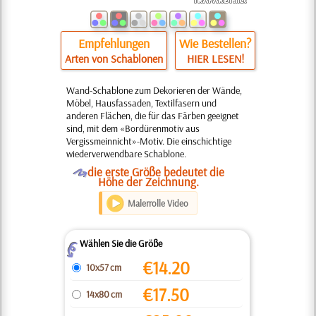
Empfehlungen
Wie Bestellen?
Arten von Schablonen
HIER LESEN!
Wand-Schablone zum Dekorieren der Wände,
Möbel, Hausfassaden, Textilfasern und
anderen Flächen, die für das Färben geeignet
sind, mit dem «Bordürenmotiv aus
Vergissmeinnicht»-Motiv. Die einschichtige
wiederverwendbare Schablone.
O
die erste Größe bedeutet die
Höhe der Zeichnung.
Malerrolle Video
Wählen Sie die Größe
Z
€
14.20
10x57 cm
€
17.50
14x80 cm