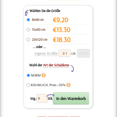
Wählen Sie die Größe
Z
€
9.20
8x48 cm
€
13.30
15x90 cm
€
18.30
20x120 cm
... oder ...
eigene Größe
cm
Wahl der
Art der Schablone
Y
NORM
RÄUMLICH, Preis +30%
X
Mg.:
Stk.