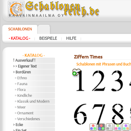
SCHABLONEN
- KATALOG -
BEISPIELE
HILFE
|
|
|
- KATALOG -
Ziffern Times
! Ausverkauf !
Schablonen mit Phrasen und Buc
> > Eigener Text
> Bordüren
Ethno
Fauna
Flora
Kindliche
Klassik und Modern
Meer
Ornament
Verschiedenes
> Ecke
> Ein Set