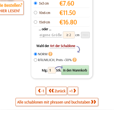
€
7.60
5x3 cm
e Bestellen?
HIER LESEN!
€
11.50
10x6 cm
€
16.80
15x9 cm
... oder ...
eigene Größe
cm
Wahl der
Art der Schablone
Y
NORM
RÄUMLICH, Preis +30%
X
Mg.:
Stk.
-1
Zurück
+1
Alle schablonen mit phrasen und buchstaben