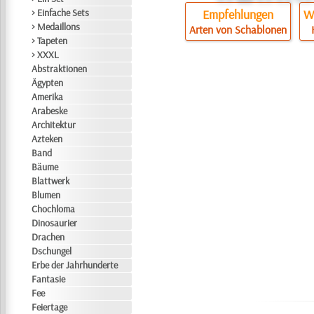
> Einfache Sets
Empfehlungen
Wi
> Medaillons
Arten von Schablonen
> Tapeten
> XXXL
Abstraktionen
Ägypten
Amerika
Arabeske
Architektur
Azteken
Band
Bäume
Blattwerk
Blumen
Chochloma
Dinosaurier
Drachen
Dschungel
Erbe der Jahrhunderte
Fantasie
Fee
Feiertage