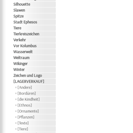
Silhouette
Slawen
Spitze
Stadt Ephesos
Tiere
Tierkreiszeichen
Verkehr
Vor Kolumbus
Wasserwelt
Weltraum
Wikinger
Winter
Zeichen und Logo
[LAGERVERKAUF]
[Andere]
[Bordüren]
[die Kindheit]
[Ethnos]
[Ornamente]
[Pflanzen]
[Texte]
[Tiere]