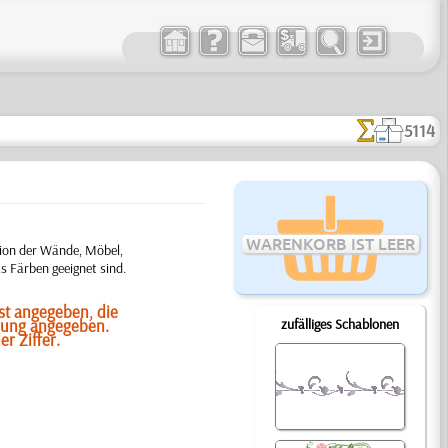
5114
WARENKORB IST LEER
tion der Wände, Möbel,
s Färben geeignet sind.
ist angegeben, die
hnung angegeben.
zufälliges Schablonen
r Ziffer.