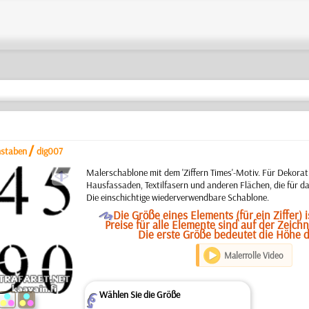
/
hstaben
dig007
a
Malerschablone mit dem 'Ziffern Times'-Motiv. Für Dekora
Hausfassaden, Textilfasern und anderen Flächen, die für da
Die einschichtige wiederverwendbare Schablone.
O
Die Größe eines Elements (für ein Ziffer) 
Preise für alle Elemente sind auf der Zeic
Die erste Größe bedeutet die Höhe de
Malerrolle Video
Wählen Sie die Größe
Z