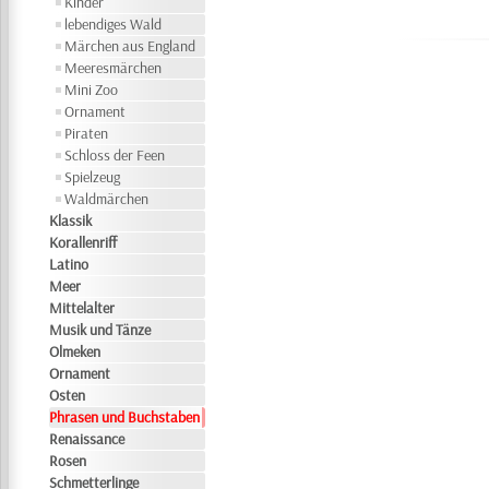
Kinder
lebendiges Wald
Märchen aus England
Meeresmärchen
Mini Zoo
Ornament
Piraten
Schloss der Feen
Spielzeug
Waldmärchen
Klassik
Korallenriff
Latino
Meer
Mittelalter
Musik und Tänze
Olmeken
Ornament
Osten
Phrasen und Buchstaben
Renaissance
Rosen
Schmetterlinge