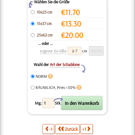
Wählen Sie die Größe
Z
€
11.70
10x25 cm
€
13.30
15x37 cm
€
20.00
25x62 cm
... oder ...
eigene Größe
cm
Wahl der
Art der Schablone
Y
NORM
RÄUMLICH, Preis +30%
X
Mg.:
Stk.
-1
Zurück
+1