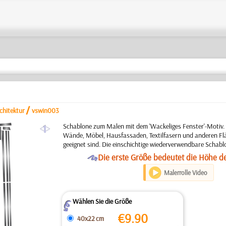
/
chitektur
vswin003
a
Schablone zum Malen mit dem 'Wackeliges Fenster'-Motiv.
Wände, Möbel, Hausfassaden, Textilfasern und anderen Flä
geeignet sind. Die einschichtige wiederverwendbare Schabl
O
Die erste Größe bedeutet die Höhe d
Malerrolle Video
Wählen Sie die Größe
Z
€
9.90
40x22 cm