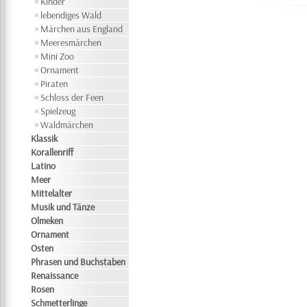
Kinder
lebendiges Wald
Märchen aus England
Meeresmärchen
Mini Zoo
Ornament
Piraten
Schloss der Feen
Spielzeug
Waldmärchen
Klassik
Korallenriff
Latino
Meer
Mittelalter
Musik und Tänze
Olmeken
Ornament
Osten
Phrasen und Buchstaben
Renaissance
Rosen
Schmetterlinge