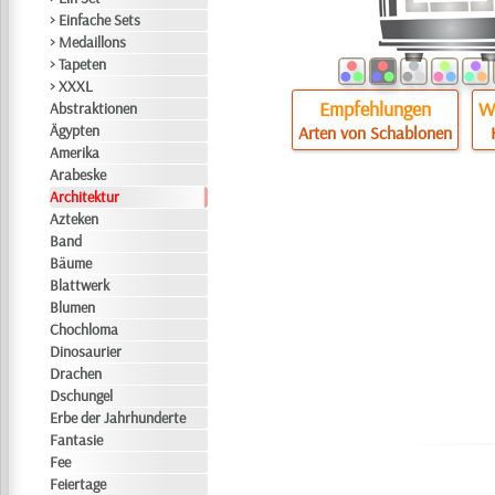
> Einfache Sets
> Medaillons
> Tapeten
> XXXL
Empfehlungen
Wi
Abstraktionen
Ägypten
Arten von Schablonen
Amerika
Arabeske
Architektur
Azteken
Band
Bäume
Blattwerk
Blumen
Chochloma
Dinosaurier
Drachen
Dschungel
Erbe der Jahrhunderte
Fantasie
Fee
Feiertage