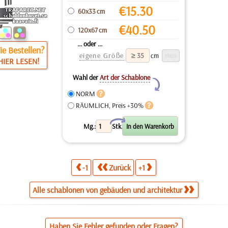
€
15.30
60x33 cm
€
40.50
120x67 cm
... oder ...
e Bestellen?
eigene Größe
cm
HIER LESEN!
Wahl der
Art der Schablone
Y
NORM
RÄUMLICH, Preis +30%
X
Mg.:
Stk.
-1
Zurück
+1
Alle schablonen von gebäuden und architektur
Haben Sie Fehler gefunden oder Fragen?