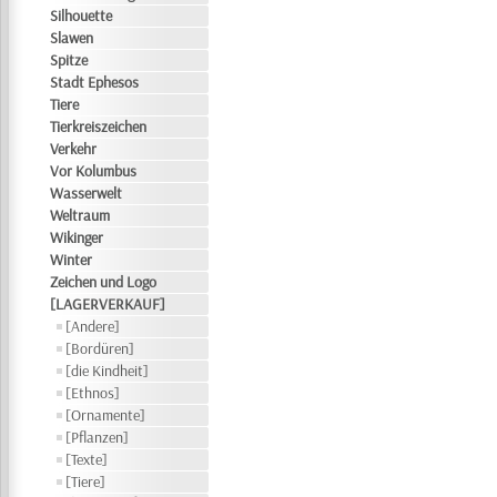
Silhouette
Slawen
Spitze
Stadt Ephesos
Tiere
Tierkreiszeichen
Verkehr
Vor Kolumbus
Wasserwelt
Weltraum
Wikinger
Winter
Zeichen und Logo
[LAGERVERKAUF]
[Andere]
[Bordüren]
[die Kindheit]
[Ethnos]
[Ornamente]
[Pflanzen]
[Texte]
[Tiere]