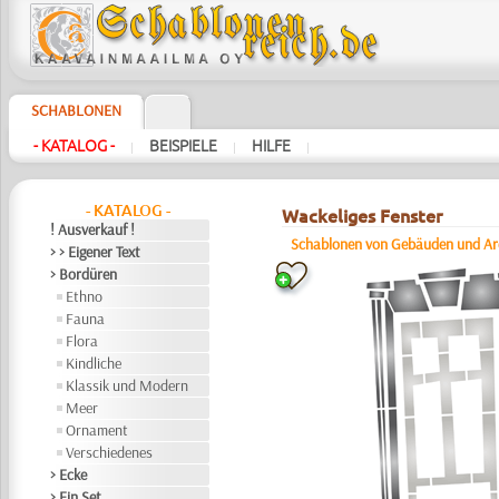
SCHABLONEN
- KATALOG -
BEISPIELE
HILFE
|
|
|
- KATALOG -
Wackeliges Fenster
! Ausverkauf !
Schablonen von Gebäuden und Ar
> > Eigener Text
> Bordüren
Ethno
Fauna
Flora
Kindliche
Klassik und Modern
Meer
Ornament
Verschiedenes
> Ecke
> Ein Set