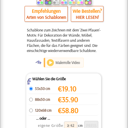
Empfehlungen
Wie Bestellen?
Arten von Schablonen
HIER LESEN!
Schablone zum Zeichnen mit dem 'Zwei Pfauen'-
Motiv. Für Dekoration der Wände, Möbel,
Hausfassaden, Textilfasern und anderen
Flächen, die für das Färben geeignet sind. Die
einschichtige wiederverwendbare Schablone.
O
Malerrolle Video
Wählen Sie die Größe
Z
€
19.10
53x30 cm
€
35.90
88x50 cm
€
58.80
120x68 cm
... oder ...
eigene Größe
cm