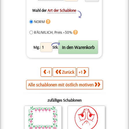
Wahl der
Art der Schablone
Y
NORM
RÄUMLICH, Preis +30%
X
Mg.:
Stk.
-1
Zurück
+1
Alle schablonen mit östlich motiven
zufälliges Schablonen