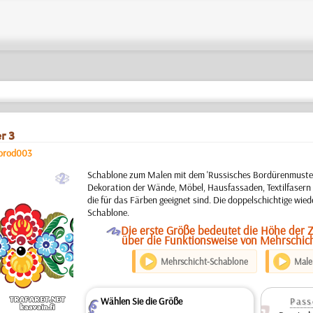
r 3
orod003
b
Schablone zum Malen mit dem 'Russisches Bordürenmuster
Dekoration der Wände, Möbel, Hausfassaden, Textilfasern
die für das Färben geeignet sind. Die doppelschichtige wi
Schablone.
O
Die erste Größe bedeutet die Höhe der 
über die Funktionsweise von Mehrschic
Mehrschicht-Schablone
Maler
Wählen Sie die Größe
Pass
Z