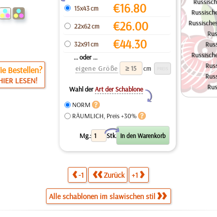
Russisch
€
16.80
15x43 cm
Russisch
€
26.00
Russische
22x62 cm
Rus
€
44.30
32x91 cm
Russ
Russische
... oder ...
Russ
eigene Größe
cm
e Bestellen?
Russ
HIER LESEN!
Rus
Wahl der
Art der Schablone
Y
NORM
RÄUMLICH, Preis +30%
X
Mg.:
Stk.
-1
Zurück
+1
Alle schablonen im slawischen stil