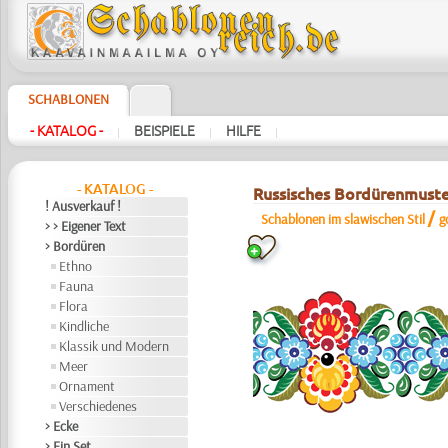
SCHABLONEN
- KATALOG -
BEISPIELE
HILFE
|
|
|
- KATALOG -
Russisches Bordürenmuste
! Ausverkauf !
/
Schablonen im slawischen Stil
g
> > Eigener Text
> Bordüren
Ethno
Fauna
Flora
Kindliche
Klassik und Modern
Meer
Ornament
Verschiedenes
> Ecke
> Ein Set