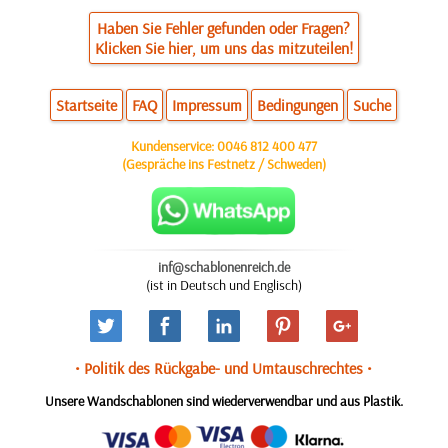
Haben Sie Fehler gefunden oder Fragen?
Klicken Sie hier, um uns das mitzuteilen!
Startseite
FAQ
Impressum
Bedingungen
Suche
Kundenservice:
0046 812 400 477
(Gespräche ins Festnetz / Schweden)
inf@schablonenreich.de
(ist in Deutsch und Englisch)
• Politik des Rückgabe- und Umtauschrechtes •
Unsere Wandschablonen sind wiederverwendbar und aus Plastik.