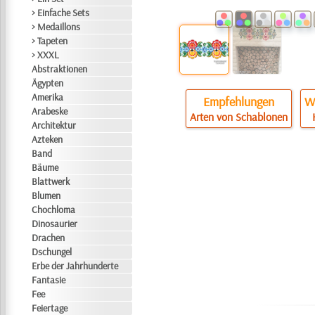
> Einfache Sets
> Medaillons
> Tapeten
> XXXL
Abstraktionen
Ägypten
Amerika
Empfehlungen
Wi
Arabeske
Arten von Schablonen
Architektur
Azteken
Band
Bäume
Blattwerk
Blumen
Chochloma
Dinosaurier
Drachen
Dschungel
Erbe der Jahrhunderte
Fantasie
Fee
Feiertage