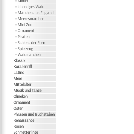
Kinder
lebendiges Wald
Märchen aus England
Meeresmärchen
Mini Zoo
Ornament
Piraten
Schloss der Feen
Spielzeug
Waldmärchen
Klassik
Korallenriff
Latino
Meer
Mittelalter
Musik und Tänze
Olmeken
Ornament
Osten
Phrasen und Buchstaben
Renaissance
Rosen
Schmetterlinge