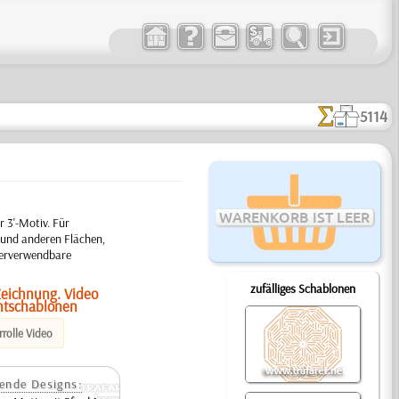
5114
WARENKORB IST LEER
 3'-Motiv. Für
 und anderen Flächen,
ederverwendbare
zufälliges Schablonen
Zeichnung. Video
htschablonen
rolle Video
ende Designs: