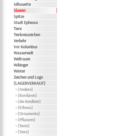
Silhouette
Slawen
Spitze
Stadt Ephesos
Tiere
Tierkreiszeichen
Verkehr
Vor Kolumbus
Wasserwelt
Weltraum
Wikinger
Winter
Zeichen und Logo
[LAGERVERKAUF]
[Andere]
[Bordüren]
[die Kindheit]
[Ethnos]
[Ornamente]
[Pflanzen]
[Texte]
[Tiere]