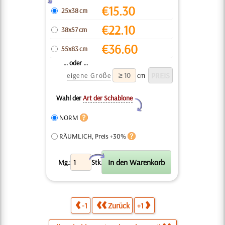
€
15.30
25x38 cm
€
22.10
38x57 cm
€
36.60
55x83 cm
... oder ...
eigene Größe
cm
Wahl der
Art der Schablone
Y
NORM
RÄUMLICH, Preis +30%
X
Mg.:
Stk.
-1
Zurück
+1