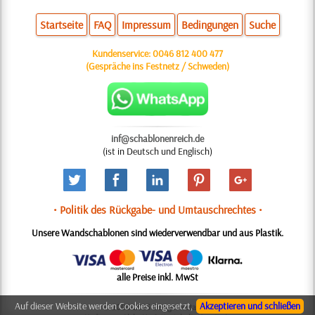
Startseite
FAQ
Impressum
Bedingungen
Suche
Kundenservice:
0046 812 400 477
(Gespräche ins Festnetz / Schweden)
inf@schablonenreich.de
(ist in Deutsch und Englisch)
• Politik des Rückgabe- und Umtauschrechtes •
Unsere Wandschablonen sind wiederverwendbar und aus Plastik.
alle Preise inkl. MwSt
Auf dieser Website werden Cookies eingesetzt,
Akzeptieren und schließen
© 2006-2025 Design: Natali M.