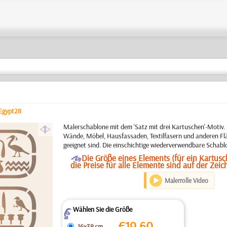
Egypt28
a
Malerschablone mit dem 'Satz mit drei Kartuschen'-Motiv.
Wände, Möbel, Hausfassaden, Textilfasern und anderen Flä
geeignet sind. Die einschichtige wiederverwendbare Schabl
O
Die Größe eines Elements (für ein Kartusc
die Preise für alle Elemente sind auf der Ze
Malerrolle Video
Wählen Sie die Größe
Z
€
19.60
16x38 cm