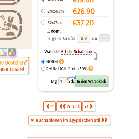
€
26.90
24x56 cm
€
37.20
32x75 cm
... oder ...
eigene Größe
cm
Wahl der
Art der Schablone
Y
NORM
e Bestellen?
RÄUMLICH, Preis +30%
HIER LESEN!
X
Mg.:
Stk.
-1
Zurück
+1
Alle schablonen im ägyptischen stil