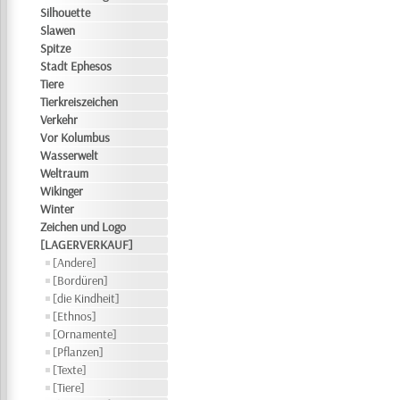
Silhouette
Slawen
Spitze
Stadt Ephesos
Tiere
Tierkreiszeichen
Verkehr
Vor Kolumbus
Wasserwelt
Weltraum
Wikinger
Winter
Zeichen und Logo
[LAGERVERKAUF]
[Andere]
[Bordüren]
[die Kindheit]
[Ethnos]
[Ornamente]
[Pflanzen]
[Texte]
[Tiere]