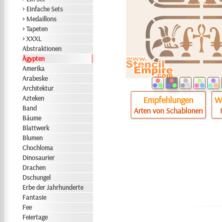
> Einfache Sets
> Medaillons
> Tapeten
> XXXL
Abstraktionen
Ägypten
Amerika
Arabeske
Architektur
Azteken
Empfehlungen
Wi
Band
Arten von Schablonen
Bäume
Blattwerk
Blumen
Chochloma
Dinosaurier
Drachen
Dschungel
Erbe der Jahrhunderte
Fantasie
Fee
Feiertage