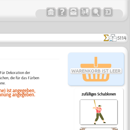
5114
WARENKORB IST LEER
 Für Dekoration der
chen, die für das Färben
one.
he) ist angegeben,
ichnung angegeben.
zufälliges Schablonen