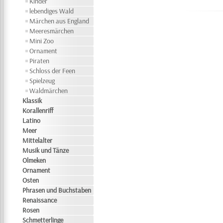
Kinder
lebendiges Wald
Märchen aus England
Meeresmärchen
Mini Zoo
Ornament
Piraten
Schloss der Feen
Spielzeug
Waldmärchen
Klassik
Korallenriff
Latino
Meer
Mittelalter
Musik und Tänze
Olmeken
Ornament
Osten
Phrasen und Buchstaben
Renaissance
Rosen
Schmetterlinge