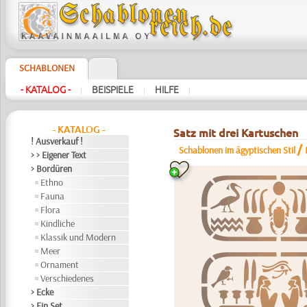
SCHABLONEN
- KATALOG -
BEISPIELE
HILFE
|
|
|
- KATALOG -
Satz mit drei Kartuschen
! Ausverkauf !
/
Schablonen im ägyptischen Stil
> > Eigener Text
> Bordüren
Ethno
Fauna
Flora
Kindliche
Klassik und Modern
Meer
Ornament
Verschiedenes
> Ecke
> Ein Set