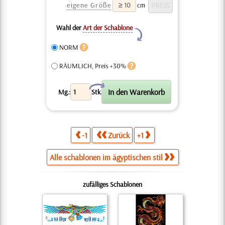
eigene Größe
cm
Wahl der
Art der Schablone
Y
NORM
RÄUMLICH, Preis +30%
X
Mg.:
Stk.
-1
Zurück
+1
Alle schablonen im ägyptischen stil
zufälliges Schablonen