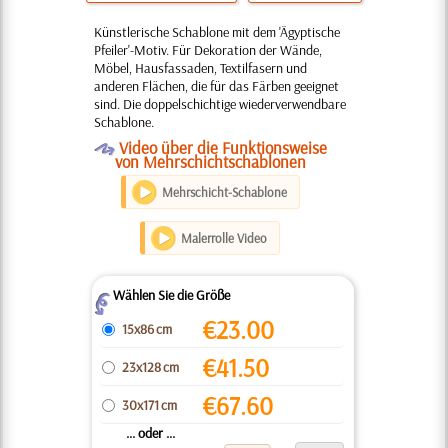
Künstlerische Schablone mit dem 'Ägyptische
Pfeiler'-Motiv. Für Dekoration der Wände,
Möbel, Hausfassaden, Textilfasern und
anderen Flächen, die für das Färben geeignet
sind. Die doppelschichtige wiederverwendbare
Schablone.
O
Video über die Funktionsweise
von Mehrschichtschablonen
Mehrschicht-Schablone
Malerrolle Video
Wählen Sie die Größe
Z
€
23.00
15x86 cm
€
41.50
23x128 cm
€
67.60
30x171 cm
... oder ...