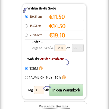
Wählen Sie die Größe
Z
€
11.50
10x21 cm
€
14.50
15x31 cm
€
19.10
20x41 cm
... oder ...
eigene Größe
cm
Wahl der
Art der Schablone
Y
NORM
RÄUMLICH, Preis +30%
X
Mg.:
Stk.
Passende Designs: