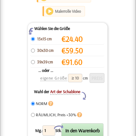
Malerrolle Video
Wählen Sie die Größe
Z
€
24.40
15x15 cm
€
59.50
30x30 cm
€
91.60
39x39 cm
... oder ...
eigene Größe
cm
Wahl der
Art der Schablone
Y
NORM
RÄUMLICH, Preis +30%
X
Mg.:
Stk.