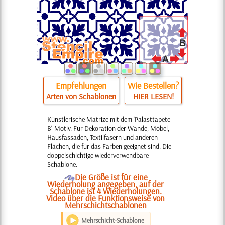
Empfehlungen
Wie Bestellen?
Arten von Schablonen
HIER LESEN!
Künstlerische Matrize mit dem 'Palasttapete
B'-Motiv. Für Dekoration der Wände, Möbel,
Hausfassaden, Textilfasern und anderen
Flächen, die für das Färben geeignet sind. Die
doppelschichtige wiederverwendbare
Schablone.
O
Die Größe ist für eine
Wiederholung angegeben, auf der
Schablone ist 4 Wiederholungen.
Video über die Funktionsweise von
Mehrschichtschablonen
Mehrschicht-Schablone