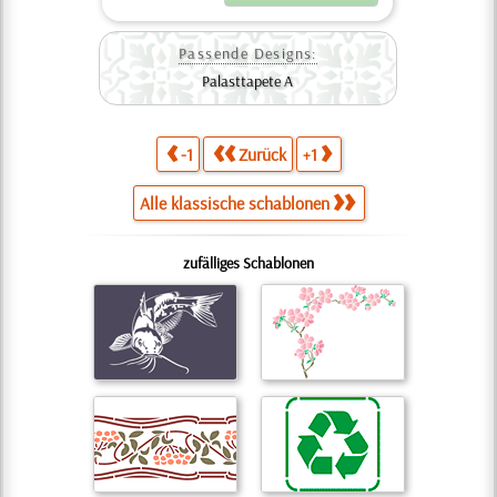
Passende Designs:
Palasttapete A
-1
Zurück
+1
Alle klassische schablonen
zufälliges Schablonen